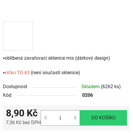
▪️oblíbená zavařovací sklenice mis (dárkový design)
▪️
víčko TO 63
(není součastí sklenice)
Dostupnost
Skladem
(6262 ks)
Kód:
0206
8,90 Kč
DO KOŠÍKU
7,36 Kč bez DPH
Měrná cena: