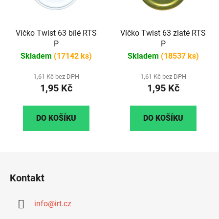
Víčko Twist 63 bílé RTS
Víčko Twist 63 zlaté RTS
P
P
Skladem
(17142 ks)
Skladem
(18537 ks)
1,61 Kč bez DPH
1,61 Kč bez DPH
1,95 Kč
1,95 Kč
DO KOŠÍKU
DO KOŠÍKU
Z
á
Kontakt
p
a
info
@
irt.cz
t