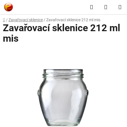
Přejít
Hledat
NÁKUP
na
obsah
KOŠÍK
Domů
/
Zavařovací sklenice
/
Zavařovací sklenice 212 ml mis
Zavařovací sklenice 212 ml
mis