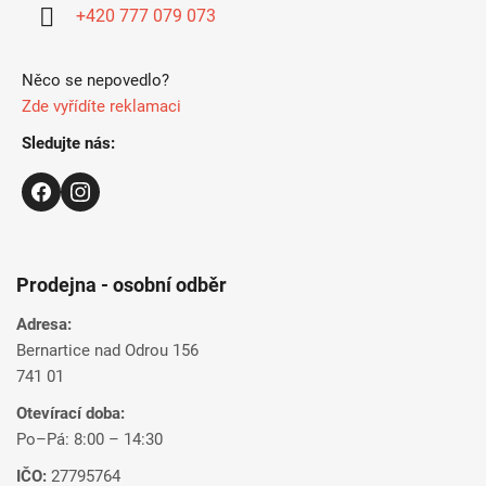
í
+420 777 079 073
Něco se nepovedlo?
Zde vyřídíte reklamaci
Sledujte nás:
Prodejna - osobní odběr
Adresa:
Bernartice nad Odrou 156
741 01
Otevírací doba:
Po–Pá: 8:00 – 14:30
IČO:
27795764