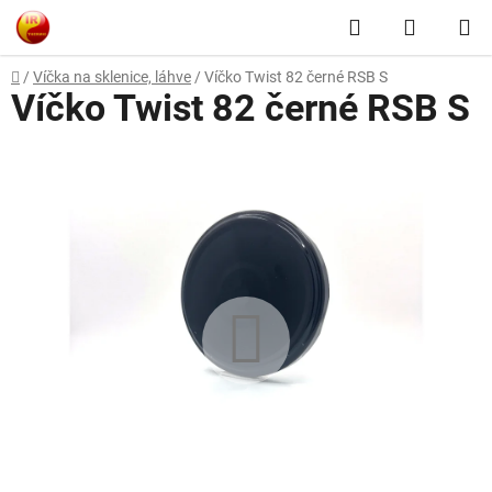
Přejít
Hledat
NÁKUP
na
obsah
KOŠÍK
Domů
/
Víčka na sklenice, láhve
/
Víčko Twist 82 černé RSB S
Víčko Twist 82 černé RSB S