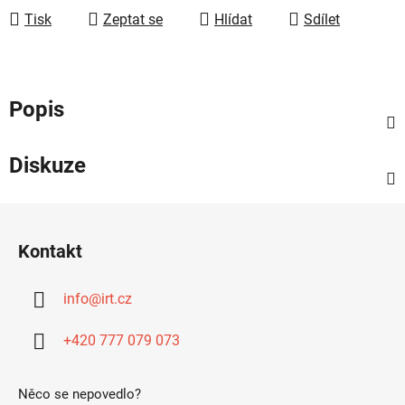
Tisk
Zeptat se
Hlídat
Sdílet
Popis
Diskuze
Z
á
Kontakt
p
a
info
@
irt.cz
t
í
+420 777 079 073
Něco se nepovedlo?