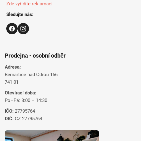
Zde vyřídíte reklamaci
Sledujte nás:
Prodejna - osobní odběr
Adresa:
Bernartice nad Odrou 156
741 01
Otevírací doba:
Po–Pá: 8:00 – 14:30
IČO:
27795764
DIČ:
CZ 27795764