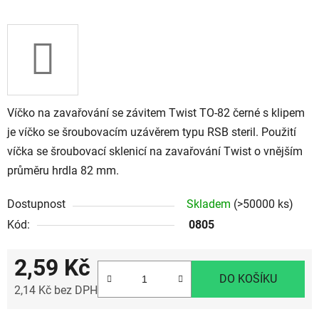
Víčko na zavařování se závitem Twist TO-82 černé s klipem
je víčko se šroubovacím uzávěrem typu RSB steril. Použití
víčka se šroubovací sklenicí na zavařování Twist o vnějším
průměru hrdla 82 mm.
Dostupnost
Skladem
(>50000 ks)
Kód:
0805
2,59 Kč
DO KOŠÍKU
2,14 Kč bez DPH
Měrná cena: