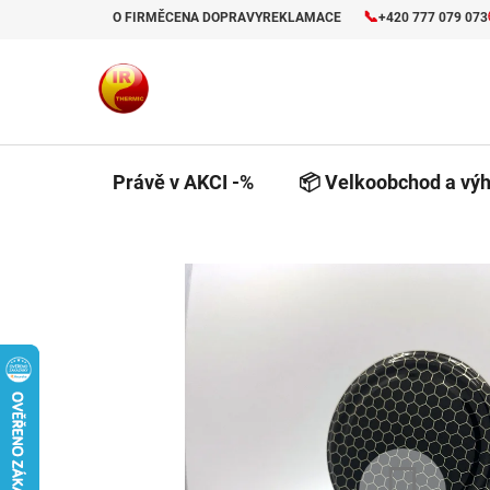
Přejít
📞
O FIRMĚ
CENA DOPRAVY
REKLAMACE
+420 777 079 073
na
obsah
Právě v AKCI -%
📦 Velkoobchod a výh