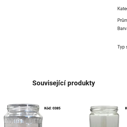
Kate
Prům
Barv
Typ 
Související produkty
Kód:
0385
K