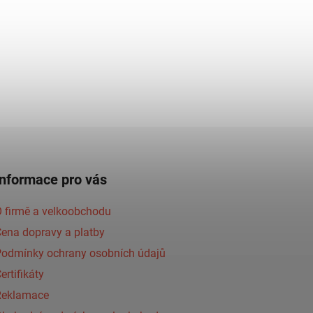
Informace pro vás
 firmě a velkoobchodu
ena dopravy a platby
Podmínky ochrany osobních údajů
ertifikáty
Reklamace