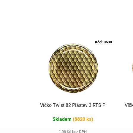
Kód:
0630
Víčko Twist 82 Plástev 3 RTS P
Víč
Skladem
(8820 ks)
1,98 Kč bez DPH