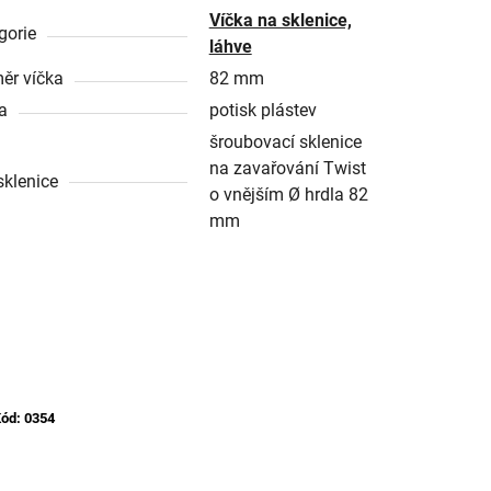
Víčka na sklenice,
gorie
láhve
ěr víčka
82 mm
a
potisk plástev
šroubovací sklenice
na zavařování Twist
sklenice
o vnějším Ø hrdla 82
mm
ód:
0354