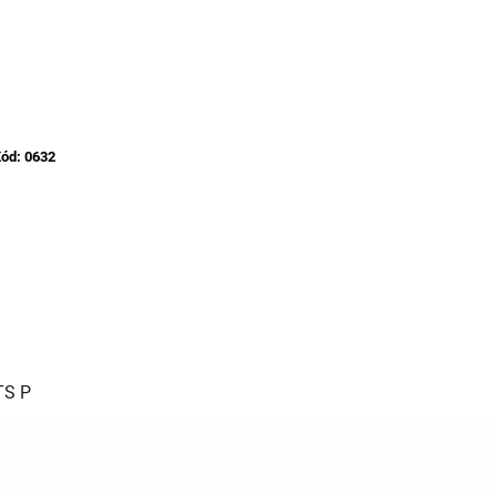
ód:
0632
TS P