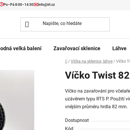
🕒
✉️
Po–Pá 8:00–14:30
info@irt.cz
odná velká balení
Zavařovací sklenice
Láhve
Domů
/
Víčka na sklenice, láhve
/
Víčko T
Víčko Twist 82
Víčko na zavařování pro včelař
uzávěrem typu RTS P. Použití ví
vnějším průměru hrdla 82 mm.
Dostupnost
Kód: