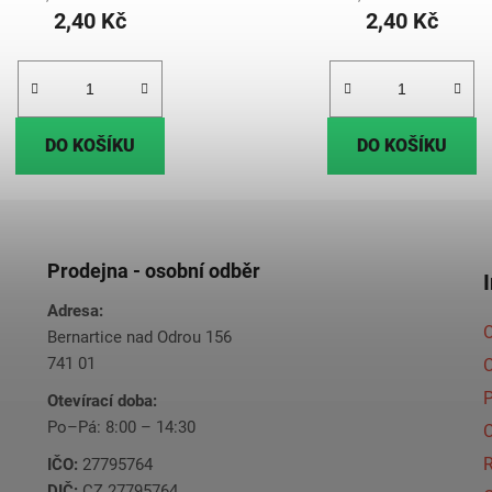
2,40 Kč
2,40 Kč
DO KOŠÍKU
DO KOŠÍKU
Prodejna - osobní odběr
Adresa:
O
Bernartice nad Odrou 156
741 01
C
Otevírací doba:
Po–Pá: 8:00 – 14:30
C
IČO:
27795764
DIČ:
CZ 27795764