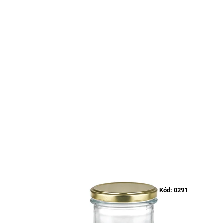
Kód:
0291