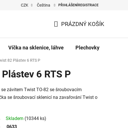
CZK
Čeština
PŘIHLÁŠENÍ
REGISTRACE
PRÁZDNÝ KOŠÍK
NÁKUPNÍ
KOŠÍK
Víčka na sklenice, láhve
Plechovky
Pro vč
wist 82 Plástev 6 RTS P
 Plástev 6 RTS P
e se závitem Twist TO-82 se šroubovacím
čka se šroubovací sklenicí na zavařování Twist o
Skladem
(10344 ks)
0633