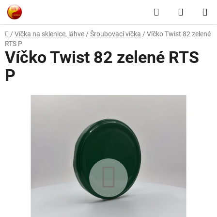
Přejít
Hledat
NÁKUP
na
obsah
KOŠÍK
Domů
/
Víčka na sklenice, láhve
/
Šroubovací víčka
/
Víčko Twist 82 zelené
RTS P
Víčko Twist 82 zelené RTS
P