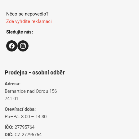
Něco se nepovedlo?
Zde vyřídíte reklamaci
Sledujte nás:
Prodejna - osobní odběr
Adresa:
Bernartice nad Odrou 156
741 01
Otevírací doba:
Po–Pá: 8:00 – 14:30
IČO:
27795764
DIČ:
CZ 27795764