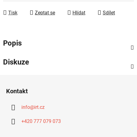
Měrná cena:
Tisk
Zeptat se
Hlídat
Sdílet
Popis
Diskuze
Z
á
Kontakt
p
a
info
@
irt.cz
t
í
+420 777 079 073