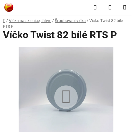
Přejít
Hledat
NÁKUP
na
obsah
KOŠÍK
Domů
/
Víčka na sklenice, láhve
/
Šroubovací víčka
/
Víčko Twist 82 bílé
RTS P
Víčko Twist 82 bílé RTS P