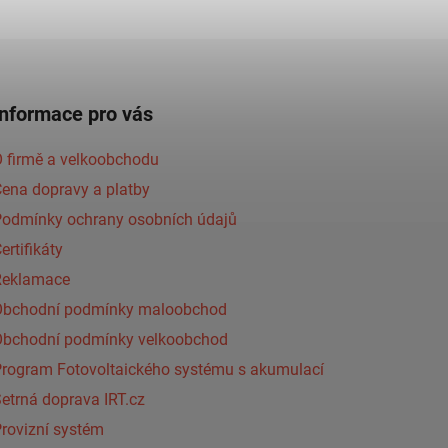
Informace pro vás
 firmě a velkoobchodu
ena dopravy a platby
Podmínky ochrany osobních údajů
ertifikáty
Reklamace
Obchodní podmínky maloobchod
Obchodní podmínky velkoobchod
Program Fotovoltaického systému s akumulací
etrná doprava IRT.cz
rovizní systém