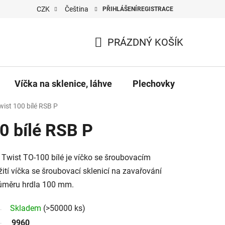
CZK
Čeština
PŘIHLÁŠENÍ
REGISTRACE
PRÁZDNÝ KOŠÍK
NÁKUPNÍ
KOŠÍK
Víčka na sklenice, láhve
Plechovky
Pro vč
wist 100 bílé RSB P
0 bílé RSB P
 Twist TO-100 bílé je víčko se šroubovacím
tí víčka se šroubovací sklenicí na zavařování
růměru hrdla 100 mm.
Skladem
(>50000 ks)
9960