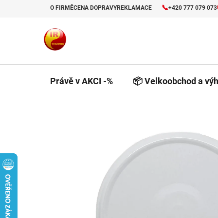
Přejít
📞
O FIRMĚ
CENA DOPRAVY
REKLAMACE
+420 777 079 073
na
obsah
Právě v AKCI -%
📦 Velkoobchod a výh