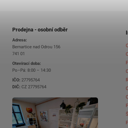
Prodejna - osobní odběr
Adresa:
O
Bernartice nad Odrou 156
741 01
C
Otevírací doba:
Po–Pá: 8:00 – 14:30
C
IČO:
27795764
DIČ:
CZ 27795764
Š
P