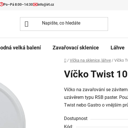
🕒
✉️
Po–Pá 8:00–14:30
info@irt.cz
odná velká balení
Zavařovací sklenice
Láhve
Domů
/
Víčka na sklenice, láhve
/
Víčko T
Víčko Twist 10
Víčko na zavařování se závitem
uzávěrem typu RSB paster. Použi
Twist nebo Gastro o vnějším p
Dostupnost
Kód: