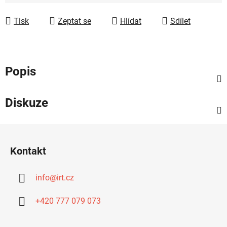
Měrná cena:
Tisk
Zeptat se
Hlídat
Sdílet
Popis
Diskuze
Z
á
Kontakt
p
a
info
@
irt.cz
t
í
+420 777 079 073