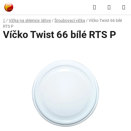
Přejít
Hledat
NÁKUP
na
obsah
KOŠÍK
Domů
/
Víčka na sklenice, láhve
/
Šroubovací víčka
/
Víčko Twist 66 bílé
RTS P
Víčko Twist 66 bílé RTS P