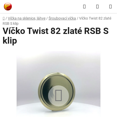
Přejít
Hledat
NÁKUP
na
obsah
KOŠÍK
Domů
/
Víčka na sklenice, láhve
/
Šroubovací víčka
/
Víčko Twist 82 zlaté
RSB S klip
Víčko Twist 82 zlaté RSB S
klip