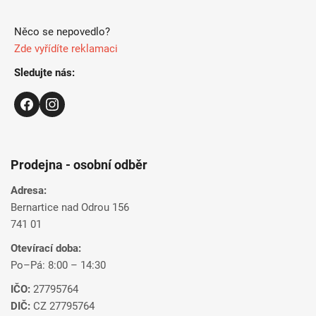
Něco se nepovedlo?
Zde vyřídíte reklamaci
Sledujte nás:
Prodejna - osobní odběr
Adresa:
Bernartice nad Odrou 156
741 01
Otevírací doba:
Po–Pá: 8:00 – 14:30
IČO:
27795764
DIČ:
CZ 27795764