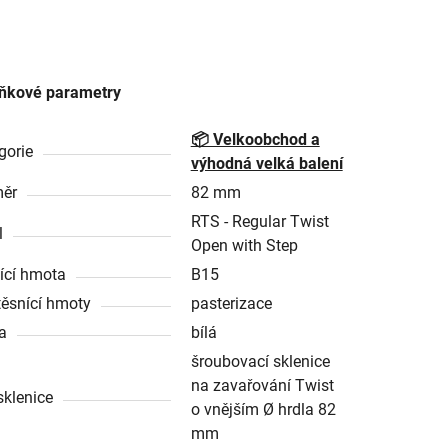
ňkové parametry
📦 Velkoobchod a
gorie
výhodná velká balení
ěr
82 mm
RTS - Regular Twist
l
Open with Step
ící hmota
B15
těsnící hmoty
pasterizace
a
bílá
šroubovací sklenice
na zavařování Twist
sklenice
o vnějším Ø hrdla 82
mm