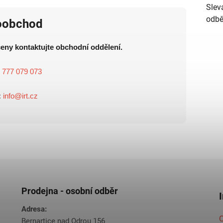
Slev
odbě
oobchod
eny kontaktujte obchodní oddělení.
:
777 079 073
:
info@irt.cz
Prodejna - osobní odběr
Adresa:
O
Bernartice nad Odrou 156