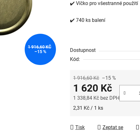
✔️ Víčko pro všestranné použití
✔️ 740 ks balení
1 916,60 KČ
Dostupnost
–15 %
Kód:
1 916,60 Kč
–15 %
1 620 Kč
1 338,84 Kč bez DPH
Měrná cena:
2,31 Kč / 1 ks
Tisk
Zeptat se