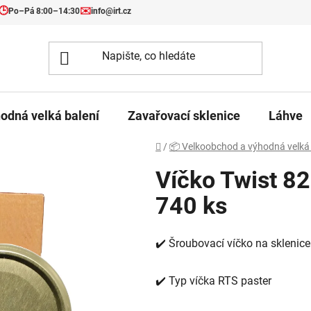
🕒
✉️
Po–Pá 8:00–14:30
info@irt.cz
odná velká balení
Zavařovací sklenice
Láhve
Domů
/
📦 Velkoobchod a výhodná velká 
Víčko Twist 82
740 ks
✔️ Šroubovací víčko na sklenic
✔️ Typ víčka RTS paster