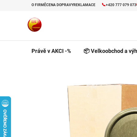
Přejít
📞
O FIRMĚ
CENA DOPRAVY
REKLAMACE
+420 777 079 073
na
obsah
Právě v AKCI -%
📦 Velkoobchod a výh