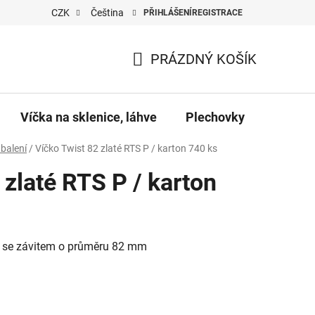
CZK
Čeština
PŘIHLÁŠENÍ
REGISTRACE
PRÁZDNÝ KOŠÍK
NÁKUPNÍ
KOŠÍK
Víčka na sklenice, láhve
Plechovky
Pro vč
balení
/
Víčko Twist 82 zlaté RTS P / karton 740 ks
 zlaté RTS P / karton
e se závitem o průměru 82 mm