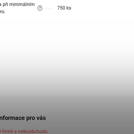
a při minimálním
750 ks
?
ru
Informace pro vás
 firmě a velkoobchodu