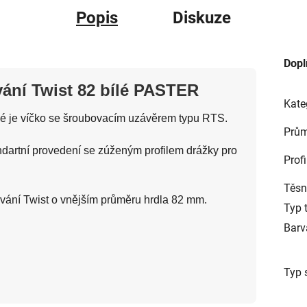
Popis
Diskuze
Dopl
vání Twist 82 bílé PASTER
Kate
lé je víčko se šroubovacím uzávěrem typu RTS.
Prům
ndartní provedení se zúženým profilem drážky pro
Profi
Těsn
ování Twist o vnějším průměru hrdla 82 mm.
Typ 
Barv
Typ 