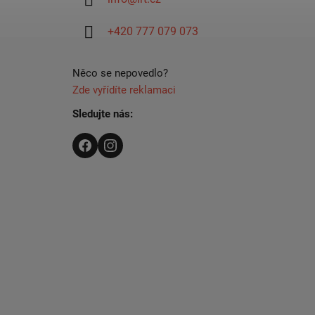
t
í
+420 777 079 073
Něco se nepovedlo?
Zde vyřídíte reklamaci
Sledujte nás: