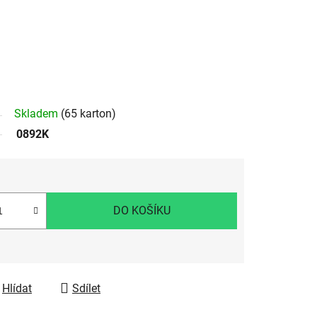
Skladem
(65 karton)
0892K
DO KOŠÍKU
Hlídat
Sdílet