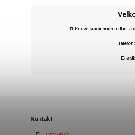
Velk
☎️
Pro velkoobchodní odběr a c
Telefon
E-mail
Z
á
Kontakt
p
a
info
@
irt.cz