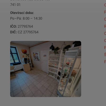
741 01
C
Otevírací doba:
Po–Pá: 8:00 – 14:30
C
IČO:
27795764
DIČ:
CZ 27795764
Š
P