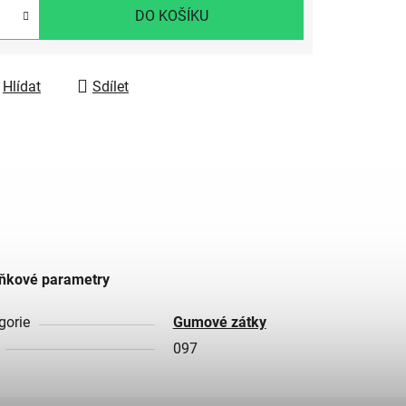
DO KOŠÍKU
Hlídat
Sdílet
ňkové parametry
gorie
Gumové zátky
097