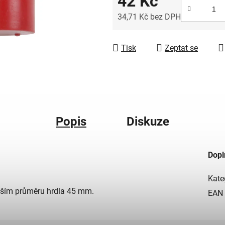
42 Kč
34,71 Kč bez DPH
Měrná cena:
Tisk
Zeptat se
Popis
Diskuze
Dopl
Kate
jším průměru hrdla 45 mm.
EAN