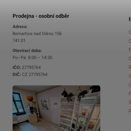
Prodejna - osobní odběr
Adresa:
O
Bernartice nad Odrou 156
741 01
C
Otevírací doba:
Po–Pá: 8:00 – 14:30
C
IČO:
27795764
DIČ:
CZ 27795764
Š
P