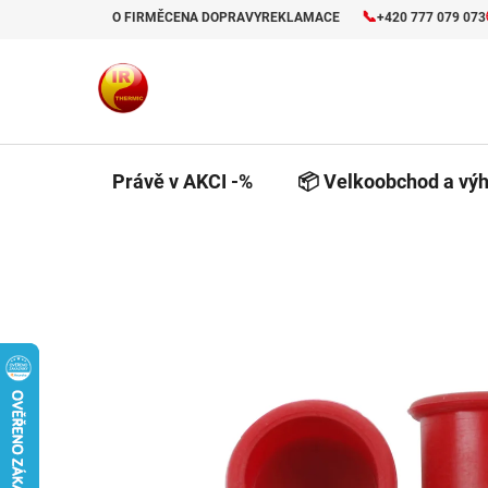
Přejít
📞
O FIRMĚ
CENA DOPRAVY
REKLAMACE
+420 777 079 073
na
obsah
Právě v AKCI -%
📦 Velkoobchod a výh