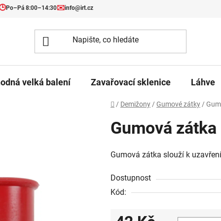
🕒
✉️
Po–Pá 8:00–14:30
info@irt.cz
odná velká balení
Zavařovací sklenice
Láhve
Domů
/
Demižony
/
Gumové zátky
/
Gumo
Gumová zátka
Gumová zátka slouží k uzavřen
Dostupnost
Kód: