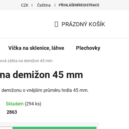
CZK
Čeština
PŘIHLÁŠENÍ
REGISTRACE
PRÁZDNÝ KOŠÍK
NÁKUPNÍ
KOŠÍK
Víčka na sklenice, láhve
Plechovky
Pro vč
vá zátka na demižon 45 mm
 na demižon 45 mm
í demižonu o vnějším průměru hrdla 45 mm.
Skladem
(294 ks)
2863