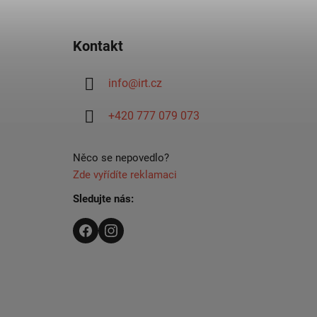
Z
á
Kontakt
p
a
info
@
irt.cz
t
í
+420 777 079 073
Něco se nepovedlo?
Zde vyřídíte reklamaci
Sledujte nás: