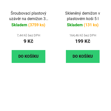
Šroubovací plastový
Skleněný demižon v
uzávěr na demižon 35
plastovém koši 5 l
mm zlatý
Skladem
(3759 ks)
Skladem
(131 ks)
7,44 Kč bez DPH
164,46 Kč bez DPH
9 Kč
199 Kč
DO KOŠÍKU
DO KOŠÍKU