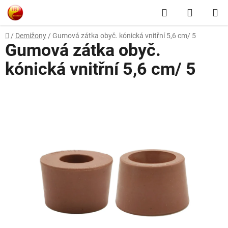
Přejít
Hledat
NÁKUP
na
obsah
KOŠÍK
Domů
/
Demižony
/
Gumová zátka obyč. kónická vnitřní 5,6 cm/ 5
Gumová zátka obyč.
kónická vnitřní 5,6 cm/ 5