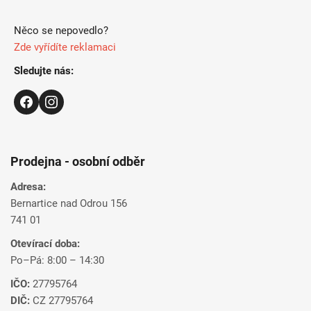
Něco se nepovedlo?
Zde vyřídíte reklamaci
Sledujte nás:
Prodejna - osobní odběr
Adresa:
Bernartice nad Odrou 156
741 01
Otevírací doba:
Po–Pá: 8:00 – 14:30
IČO:
27795764
DIČ:
CZ 27795764