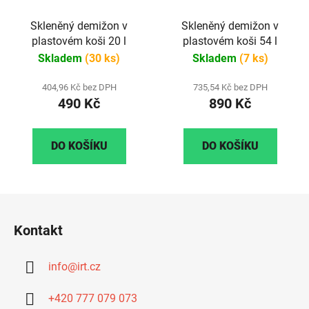
Skleněný demižon v
Skleněný demižon v
plastovém koši 20 l
plastovém koši 54 l
Skladem
(30 ks)
Skladem
(7 ks)
404,96 Kč bez DPH
735,54 Kč bez DPH
490 Kč
890 Kč
DO KOŠÍKU
DO KOŠÍKU
Z
á
Kontakt
p
a
info
@
irt.cz
t
í
+420 777 079 073