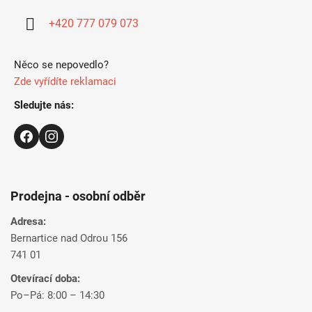
í
+420 777 079 073
Něco se nepovedlo?
Zde vyřídíte reklamaci
Sledujte nás:
Prodejna - osobní odběr
Adresa:
Bernartice nad Odrou 156
741 01
Otevírací doba:
Po–Pá: 8:00 – 14:30