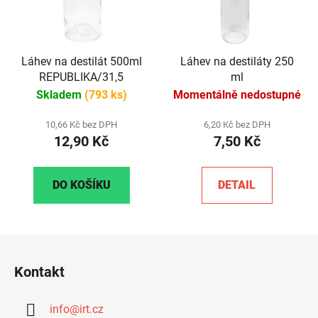
Láhev na destilát 500ml
Láhev na destiláty 250
REPUBLIKA/31,5
ml
Skladem
(793 ks)
Momentálně nedostupné
10,66 Kč bez DPH
6,20 Kč bez DPH
12,90 Kč
7,50 Kč
DO KOŠÍKU
DETAIL
Z
á
Kontakt
p
a
info
@
irt.cz
t