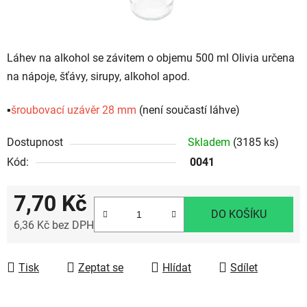
Láhev na alkohol se závitem o objemu 500 ml Olivia určena
na nápoje, šťávy, sirupy, alkohol apod.
▪️
šroubovací uzávěr 28 mm
(není součastí láhve)
Dostupnost
Skladem
(3185 ks)
Kód:
0041
7,70 Kč
DO KOŠÍKU
6,36 Kč bez DPH
Měrná cena:
Tisk
Zeptat se
Hlídat
Sdílet