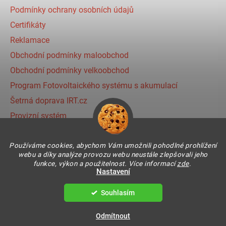
Podmínky ochrany osobních údajů
Certifikáty
Reklamace
Obchodní podmínky maloobchod
Obchodní podmínky velkoobchod
Program Fotovoltaického systému s akumulací
Šetrná doprava IRT.cz
Provizní systém
Používáme cookies, abychom Vám umožnili pohodlné prohlížení
Instagram
webu a díky analýze provozu webu neustále zlepšovali jeho
funkce, výkon a použitelnost. Více informací
zde
.
Nastavení
Souhlasím
Vytvořil Shoptet
Copyright 2026
IR THERMIC s.r.o. | IRT
. Všechna práva
Odmítnout
vyhrazena.
Upravit nastavení cookies