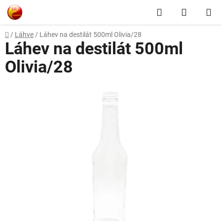
Přejít
Hledat
NÁKUP
na
obsah
KOŠÍK
Domů
/
Láhve
/
Láhev na destilát 500ml Olivia/28
Láhev na destilát 500ml
Olivia/28