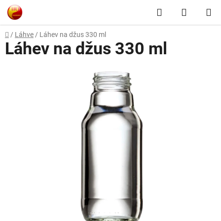
Přejít
Hledat
NÁKUP
na
obsah
KOŠÍK
Domů
/
Láhve
/
Láhev na džus 330 ml
Láhev na džus 330 ml