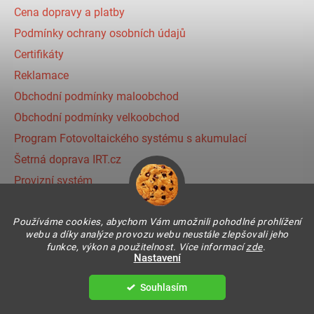
Cena dopravy a platby
Podmínky ochrany osobních údajů
Certifikáty
Reklamace
Obchodní podmínky maloobchod
Obchodní podmínky velkoobchod
Program Fotovoltaického systému s akumulací
Šetrná doprava IRT.cz
Provizní systém
Používáme cookies, abychom Vám umožnili pohodlné prohlížení
Instagram
webu a díky analýze provozu webu neustále zlepšovali jeho
funkce, výkon a použitelnost. Více informací
zde
.
Nastavení
Souhlasím
Vytvořil Shoptet
Copyright 2026
IR THERMIC s.r.o. | IRT
. Všechna práva