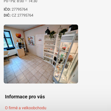
Po–Pá: 8:00 – 14:30
IČO:
27795764
DIČ:
CZ 27795764
Informace pro vás
O firmě a velkoobchodu