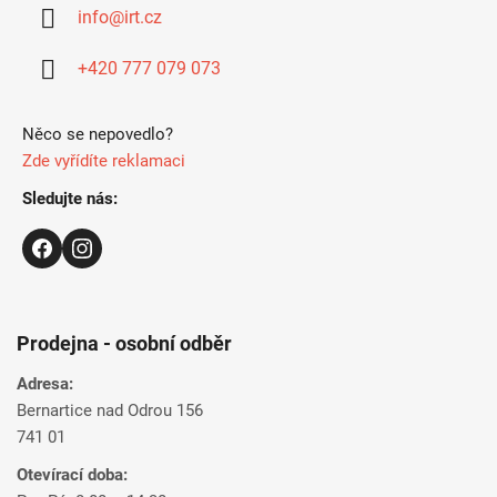
a
info
@
irt.cz
t
í
+420 777 079 073
Něco se nepovedlo?
Zde vyřídíte reklamaci
Sledujte nás:
Prodejna - osobní odběr
Adresa:
Bernartice nad Odrou 156
741 01
Otevírací doba: