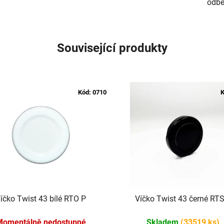
odbě
Související produkty
Kód:
0710
K
íčko Twist 43 bílé RTO P
Víčko Twist 43 černé RTS
Momentálně nedostupné
Skladem
(33519 ks)