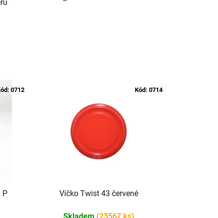
ru
ód:
0712
Kód:
0714
 P
Víčko Twist 43 červené
Skladem
(23567 ks)