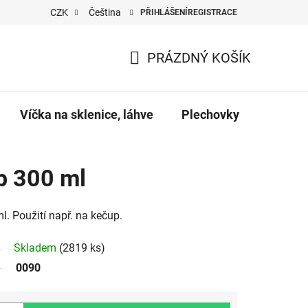
CZK
Čeština
PŘIHLÁŠENÍ
REGISTRACE
PRÁZDNÝ KOŠÍK
NÁKUPNÍ
KOŠÍK
Víčka na sklenice, láhve
Plechovky
Pro vč
p 300 ml
. Použití např. na kečup.
Skladem
(2819 ks)
0090