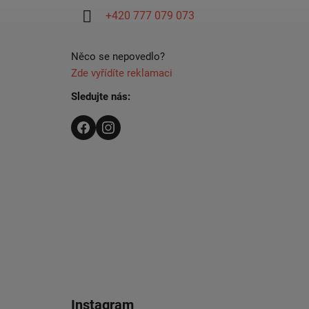
í
+420 777 079 073
Něco se nepovedlo?
Zde vyřídíte reklamaci
Sledujte nás:
Instagram