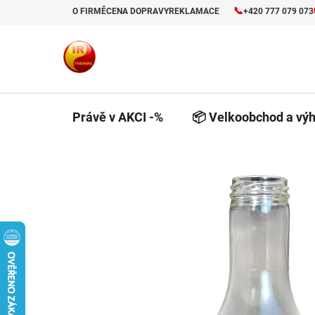
Přejít
📞
O FIRMĚ
CENA DOPRAVY
REKLAMACE
+420 777 079 073
na
obsah
Právě v AKCI -%
📦 Velkoobchod a výh