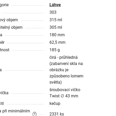
gorie
Láhve
303
ový objem
315 ml
itelný objem
305 ml
ka
180 mm
ěr
62,5 mm
tnost
185 g
čirá - průhledná
(zabarvení skla na
a
obrázku je
způsobeno lomem
světla)
šroubovací víčko
víčka
Twist ∅ 43 mm
ití
kečup
a při minimálním
2331 ks
?