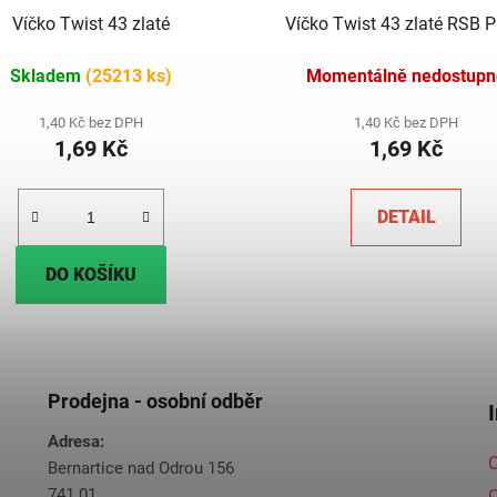
Víčko Twist 43 zlaté
Víčko Twist 43 zlaté RSB P 
Skladem
(25213 ks)
Momentálně nedostupn
1,40 Kč bez DPH
1,40 Kč bez DPH
1,69 Kč
1,69 Kč
DETAIL
DO KOŠÍKU
Prodejna - osobní odběr
Adresa:
O
Bernartice nad Odrou 156
741 01
C