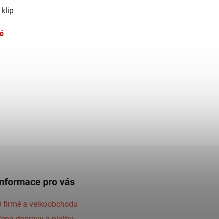
klip
é
Informace pro vás
 firmě a velkoobchodu
ena dopravy a platby