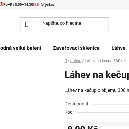
🕒
✉️
Po–Pá 8:00–14:30
info@irt.cz
odná velká balení
Zavařovací sklenice
Láhve
Domů
/
Láhve
/
Láhev na kečup 300 ml
Láhev na keču
Láhev na kečup o objemu 300 ml
Dostupnost
Kód: