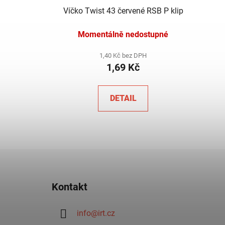
Víčko Twist 43 červené RSB P klip
Momentálně nedostupné
1,40 Kč bez DPH
1,69 Kč
DETAIL
Z
á
Kontakt
p
a
info
@
irt.cz
t