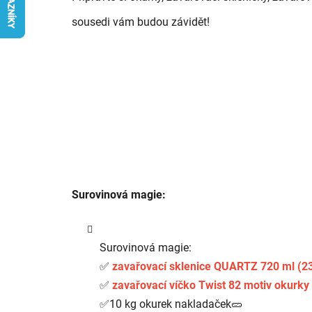
sousedi vám budou závidět!
Surovinová magie:
Surovinová magie:
✅
zavařovací sklenice QUARTZ 720 ml (23
✅
zavařovací víčko Twist 82 motiv okurky
✅10 kg okurek nakladaček🥒