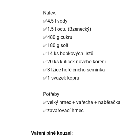
Nálev:
✅4,5 l vody
✅1,5 l octu (Bzenecký)
✅480 g cukru
✅180 g soli
✅14 ks bobkových listů
✅20 ks kuliček nového koření
✅3 lžíce hořčičného semínka
✅1 svazek kopru
Potřeby:
✅velký hrnec + vařecha + naběračka
✅zavařovací hrnec
Vaření plné kouzel: