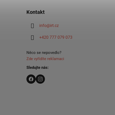
Z
á
Kontakt
p
a
info
@
irt.cz
t
í
+420 777 079 073
Něco se nepovedlo?
Zde vyřídíte reklamaci
Sledujte nás: