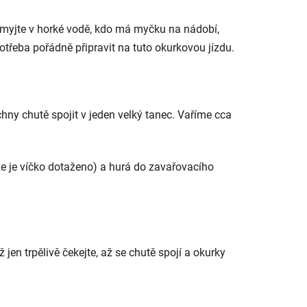
 umyjte v horké vodě, kdo má myčku na nádobí,
otřeba pořádně připravit na tuto okurkovou jízdu.
echny chutě spojit v jeden velký tanec. Vaříme cca
 že je víčko dotaženo) a hurá do zavařovacího
en trpělivě čekejte, až se chutě spojí a okurky