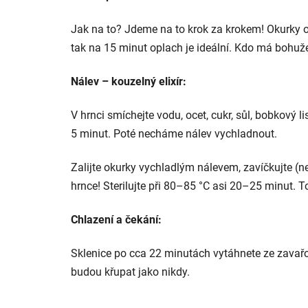
Jak na to? Jdeme na to krok za krokem! Okurky o
tak na 15 minut oplach je ideální. Kdo má bohužel
Nálev – kouzelný elixír:
V hrnci smíchejte vodu, ocet, cukr, sůl, bobkový l
5 minut. Poté necháme nálev vychladnout.
Zalijte okurky vychladlým nálevem, zavíčkujte (ne
hrnce! Sterilujte při 80–85 °C asi 20–25 minut. 
Chlazení a čekání:
Sklenice po cca 22 minutách vytáhnete ze zavařov
budou křupat jako nikdy.