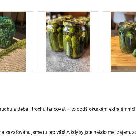
hudbu a třeba i trochu tancovat – to dodá okurkám extra šmrnc!
na zavařování, jsme tu pro vás! A kdyby jste někdo měl zájem, 