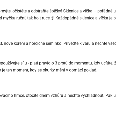
myjte, očistěte a odstraňte špičky! Sklenice a víčka – pořádně
 myčku ruční, tak holt ruce :)! Každopádně sklenice a víčka je p
ist, nové koření a hořčičné semínko. Přiveďte k varu a nechte vš
používejte sílu - platí pravidlo 3 prstů do momentu, kdy ucítíte,
To je ten moment, kdy se okurky mění v domácí poklad.
acího hrnce, otočíte dnem vzhůru a nechte vychladnout. Pak už j