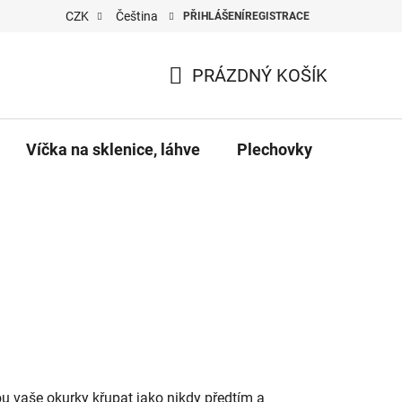
CZK
Čeština
PŘIHLÁŠENÍ
REGISTRACE
PRÁZDNÝ KOŠÍK
NÁKUPNÍ
KOŠÍK
Víčka na sklenice, láhve
Plechovky
Pro vč
ou vaše okurky křupat jako nikdy předtím a