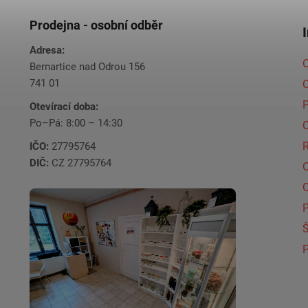
Prodejna - osobní odběr
Adresa:
O
Bernartice nad Odrou 156
741 01
C
Otevírací doba:
Po–Pá: 8:00 – 14:30
C
IČO:
27795764
DIČ:
CZ 27795764
Š
P