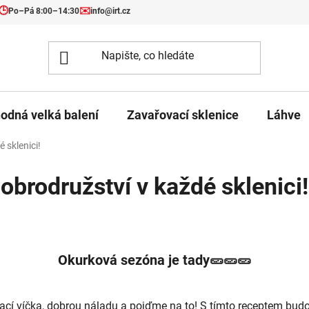
🕒
✉️
Po–Pá 8:00–14:30
info@irt.cz
odná velká balení
Zavařovací sklenice
Láhve
 sklenici!
brodružství v každé sklenici!
Okurková sezóna je tady🥒🥒🥒
ovací víčka, dobrou náladu a pojďme na to! S tímto receptem bud