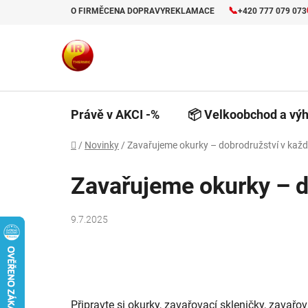
Přejít
📞
O FIRMĚ
CENA DOPRAVY
REKLAMACE
+420 777 079 073
na
obsah
Právě v AKCI -%
📦 Velkoobchod a výh
Domů
/
Novinky
/
Zavařujeme okurky – dobrodružství v každé
Zavařujeme okurky – do
9.7.2025
Připravte si okurky, zavařovací skleničky, zavař