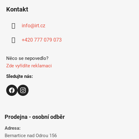
á
Kontakt
p
a
info
@
irt.cz
t
í
+420 777 079 073
Něco se nepovedlo?
Zde vyřídíte reklamaci
Sledujte nás:
Prodejna - osobní odběr
Adresa:
Bernartice nad Odrou 156