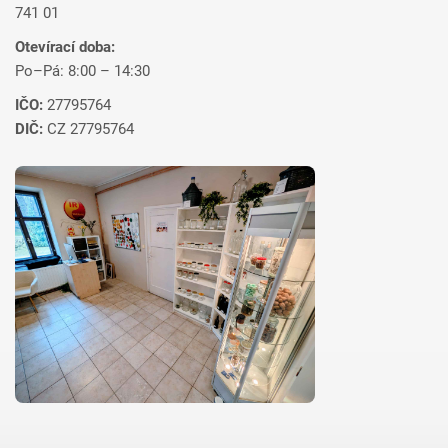
741 01
Otevírací doba:
Po–Pá: 8:00 – 14:30
IČO:
27795764
DIČ:
CZ 27795764