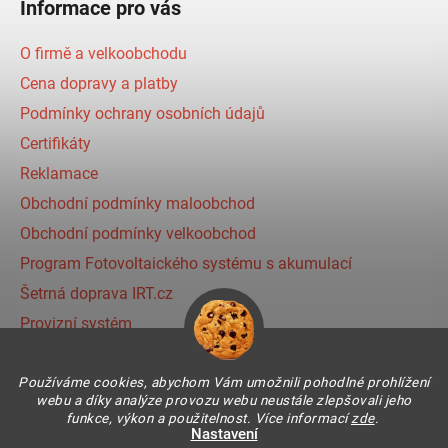
Informace pro vás
O firmě a velkoobchodu
Cena dopravy a platby
Podmínky ochrany osobních údajů
Certifikáty
Reklamace
Obchodní podmínky maloobchod
Obchodní podmínky velkoobchod
Program Fotovoltaického systému s akumulací
Šetrná doprava IRT.cz
Provizní systém
Používáme cookies, abychom Vám umožnili pohodlné prohlížení
Instagram
webu a díky analýze provozu webu neustále zlepšovali jeho
funkce, výkon a použitelnost. Více informací
zde
.
Nastavení