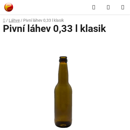
Přejít
Hledat
NÁKUP
na
obsah
KOŠÍK
Domů
/
Láhve
/
Pivní láhev 0,33 l klasik
Pivní láhev 0,33 l klasik