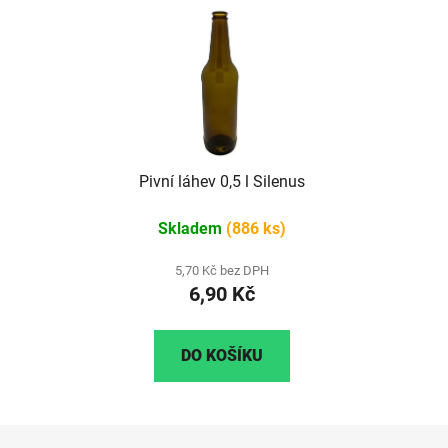
Pivní láhev 0,5 l Silenus
Skladem
(886 ks)
5,70 Kč bez DPH
6,90 Kč
DO KOŠÍKU
Z