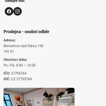
Sledujte nás:
Prodejna - osobní odběr
Adresa:
Bernartice nad Odrou 156
741 01
Otevírací doba:
Po–Pá: 8:00 – 14:30
IČO:
27795764
DIČ:
CZ 27795764