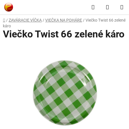
Prejsť
Hľadať
NÁKUP
na
obsah
KOŠÍK
Domov
/
ZAVÁRACIE VÍČKA
/
VIEČKA NA POHÁRE
/
Viečko Twist 66 zelené
káro
Viečko Twist 66 zelené káro