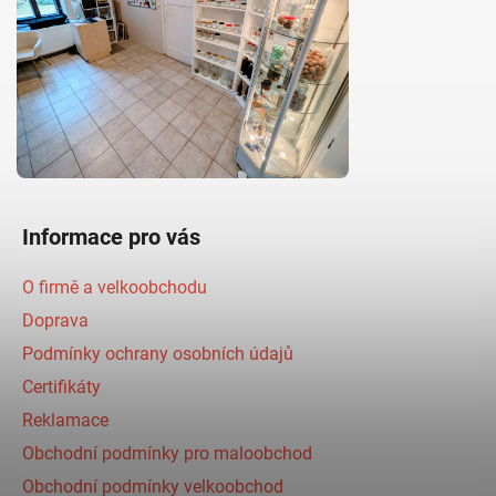
Informace pro vás
O firmě a velkoobchodu
Doprava
Podmínky ochrany osobních údajů
Certifikáty
Reklamace
Obchodní podmínky pro maloobchod
Obchodní podmínky velkoobchod