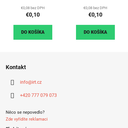
€0,08 bez DPH
€0,08 bez DPH
€0,10
€0,10
DO KOŠÍKA
DO KOŠÍKA
Z
á
Kontakt
p
ä
info
@
irt.cz
t
i
+420 777 079 073
e
Něco se nepovedlo?
Zde vyřídíte reklamaci