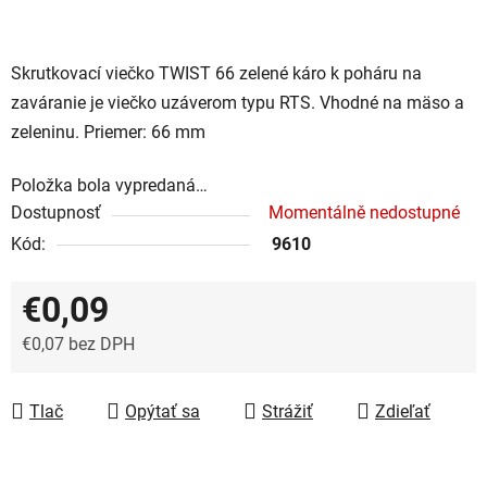
Skrutkovací viečko TWIST 66 zelené káro k poháru na
zaváranie je viečko uzáverom typu RTS. Vhodné na mäso a
zeleninu. Priemer: 66 mm
Položka bola vypredaná…
Dostupnosť
Momentálně nedostupné
Kód:
9610
€0,09
€0,07 bez DPH
Jednotková cena:
Tlač
Opýtať sa
Strážiť
Zdieľať