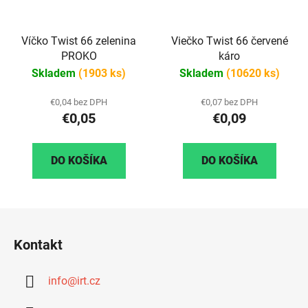
Víčko Twist 66 zelenina
Viečko Twist 66 červené
PROKO
káro
Skladem
(1903 ks)
Skladem
(10620 ks)
€0,04 bez DPH
€0,07 bez DPH
€0,05
€0,09
DO KOŠÍKA
DO KOŠÍKA
Z
á
Kontakt
p
ä
info
@
irt.cz
t
i