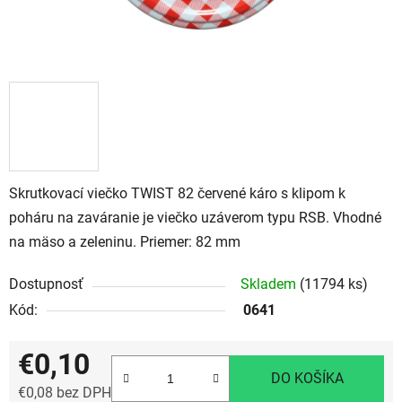
Skrutkovací viečko TWIST 82 červené káro s klipom k
poháru na zaváranie je viečko uzáverom typu RSB. Vhodné
na mäso a zeleninu. Priemer: 82 mm
Dostupnosť
Skladem
(11794 ks)
Kód:
0641
€0,10
DO KOŠÍKA
€0,08 bez DPH