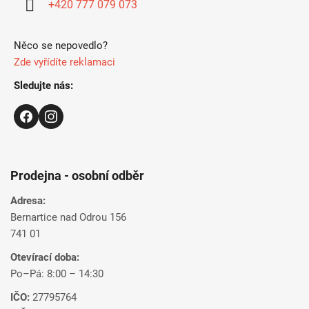
+420 777 079 073
e
Něco se nepovedlo?
Zde vyřídíte reklamaci
Sledujte nás:
Prodejna - osobní odběr
Adresa:
Bernartice nad Odrou 156
741 01
Otevírací doba:
Po–Pá: 8:00 – 14:30
IČO:
27795764