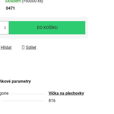
Skladem
(>50000 ks)
0471
DO KOŠÍKU
Hlídat
Sdílet
ňkové parametry
gorie
Víčka na plechovky
816