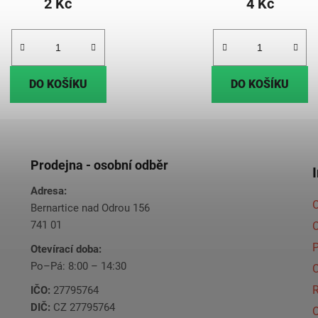
2 Kč
4 Kč
DO KOŠÍKU
DO KOŠÍKU
Prodejna - osobní odběr
Adresa:
O
Bernartice nad Odrou 156
741 01
C
Otevírací doba:
Po–Pá: 8:00 – 14:30
C
IČO:
27795764
DIČ:
CZ 27795764