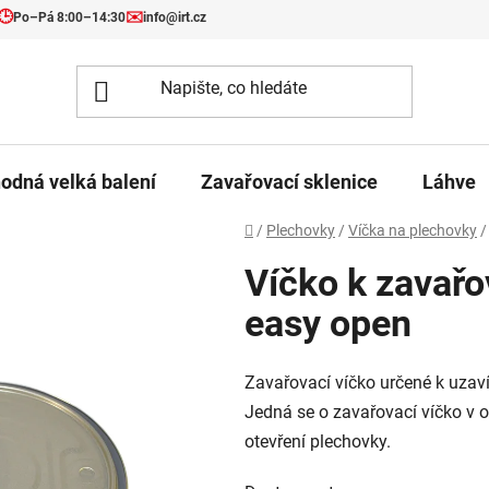
🕒
✉️
Po–Pá 8:00–14:30
info@irt.cz
odná velká balení
Zavařovací sklenice
Láhve
Domů
/
Plechovky
/
Víčka na plechovky
/
Víčko k zavařo
easy open
Zavařovací víčko určené k uzav
Jedná se o zavařovací víčko v 
otevření plechovky.