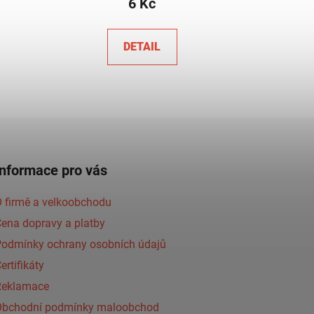
6 Kč
DETAIL
Informace pro vás
 firmě a velkoobchodu
ena dopravy a platby
Podmínky ochrany osobních údajů
ertifikáty
Reklamace
Obchodní podmínky maloobchod