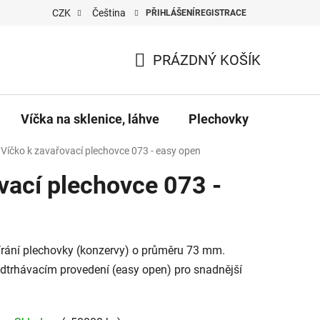
CZK
Čeština
PŘIHLÁŠENÍ
REGISTRACE
PRÁZDNÝ KOŠÍK
NÁKUPNÍ
KOŠÍK
Víčka na sklenice, láhve
Plechovky
Pro vč
Víčko k zavařovací plechovce 073 - easy open
vací plechovce 073 -
írání plechovky (konzervy) o průměru 73 mm.
odtrhávacím provedení (easy open) pro snadnější