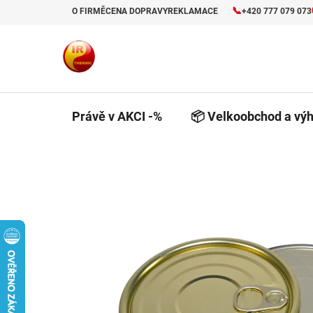
Přejít
📞
O FIRMĚ
CENA DOPRAVY
REKLAMACE
+420 777 079 073
na
obsah
Právě v AKCI -%
📦 Velkoobchod a výh