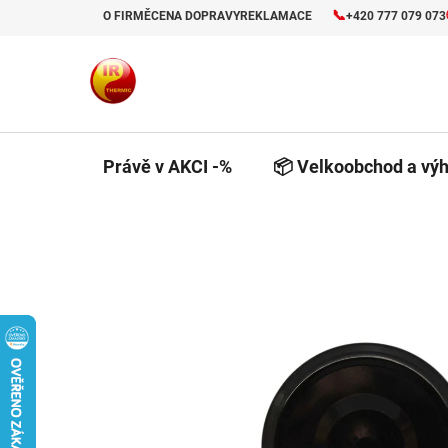
Přejít
📞
O FIRMĚ
CENA DOPRAVY
REKLAMACE
+420 777 079 073
na
obsah
Právě v AKCI -%
📦 Velkoobchod a výh