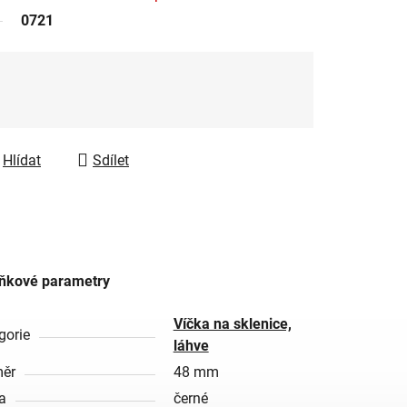
0721
Hlídat
Sdílet
ňkové parametry
Víčka na sklenice,
gorie
láhve
ěr
48 mm
a
černé