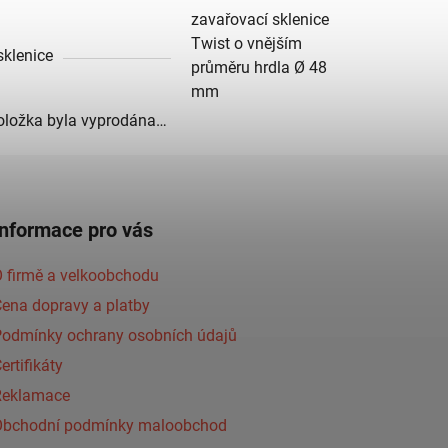
zavařovací sklenice
Twist o vnějším
sklenice
průměru hrdla Ø 48
mm
oložka byla vyprodána…
Informace pro vás
 firmě a velkoobchodu
ena dopravy a platby
Podmínky ochrany osobních údajů
ertifikáty
Reklamace
Obchodní podmínky maloobchod