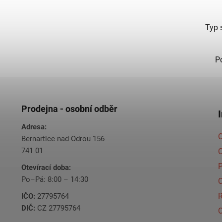
Typ 
P
Prodejna - osobní odběr
Adresa:
O
Bernartice nad Odrou 156
741 01
C
Otevírací doba:
Po–Pá: 8:00 – 14:30
C
IČO:
27795764
DIČ:
CZ 27795764