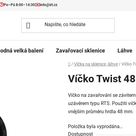
🕒
✉️
Po–Pá 8:00–14:30
info@irt.cz
odná velká balení
Zavařovací sklenice
Láhve
Domů
/
Víčka na sklenice, láhve
/
Víčko T
Víčko Twist 48
Víčko na zavařování se závitem
uzávěrem typu RTS. Použití víčk
vnějším průměru hrdla 48 mm.
Položka byla vyprodána…
Dostupnost