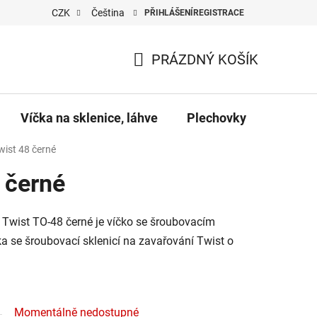
CZK
Čeština
PŘIHLÁŠENÍ
REGISTRACE
PRÁZDNÝ KOŠÍK
NÁKUPNÍ
KOŠÍK
Víčka na sklenice, láhve
Plechovky
Pro vč
wist 48 černé
 černé
 Twist TO-48 černé je víčko se šroubovacím
a se šroubovací sklenicí na zavařování Twist o
Momentálně nedostupné