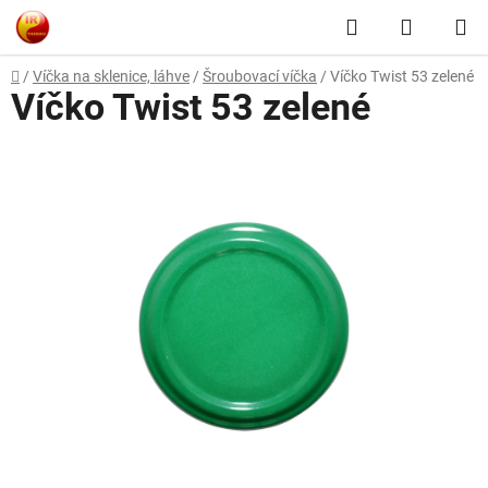
Přejít
Hledat
NÁKUP
na
obsah
KOŠÍK
Domů
/
Víčka na sklenice, láhve
/
Šroubovací víčka
/
Víčko Twist 53 zelené
Víčko Twist 53 zelené