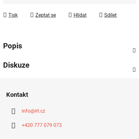
Měrná cena:
Tisk
Zeptat se
Hlídat
Sdílet
Popis
Diskuze
Z
á
Kontakt
p
a
info
@
irt.cz
t
í
+420 777 079 073