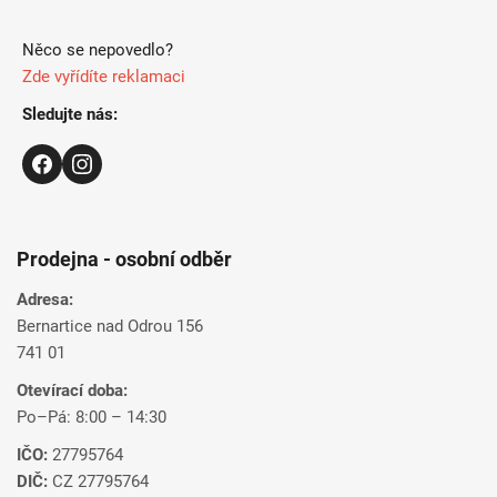
Něco se nepovedlo?
Zde vyřídíte reklamaci
Sledujte nás:
Prodejna - osobní odběr
Adresa:
Bernartice nad Odrou 156
741 01
Otevírací doba:
Po–Pá: 8:00 – 14:30
IČO:
27795764
DIČ:
CZ 27795764