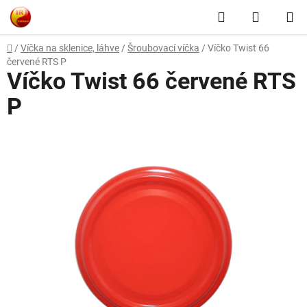
Přejít
Hledat
NÁKUP
na
obsah
KOŠÍK
Domů
/
Víčka na sklenice, láhve
/
Šroubovací víčka
/
Víčko Twist 66
červené RTS P
Víčko Twist 66 červené RTS
P