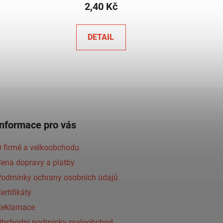
2,40 Kč
DETAIL
Informace pro vás
 firmě a velkoobchodu
ena dopravy a platby
Podmínky ochrany osobních údajů
ertifikáty
Reklamace
Obchodní podmínky maloobchod