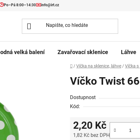
🕒
✉️
Po–Pá 8:00–14:30
info@irt.cz
odná velká balení
Zavařovací sklenice
Láhve
Domů
/
Víčka na sklenice, láhve
/
Víčka s
Víčko Twist 66
Dostupnost
Kód:
2,20 Kč
1,82 Kč bez DPH