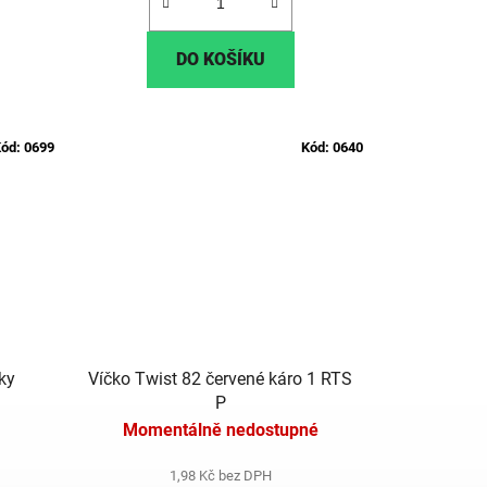
DO KOŠÍKU
ód:
0699
Kód:
0640
ky
Víčko Twist 82 červené káro 1 RTS
P
Momentálně nedostupné
1,98 Kč bez DPH