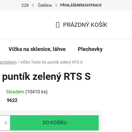
CZK
Čeština
PŘIHLÁŠENÍ
REGISTRACE
PRÁZDNÝ KOŠÍK
NÁKUPNÍ
KOŠÍK
Víčka na sklenice, láhve
Plechovky
Pro vč
 potiskem
/
Víčko Twist 66 puntík zelený RTS S
 puntík zelený RTS S
Skladem
(10410 ks)
9622
DO KOŠÍKU