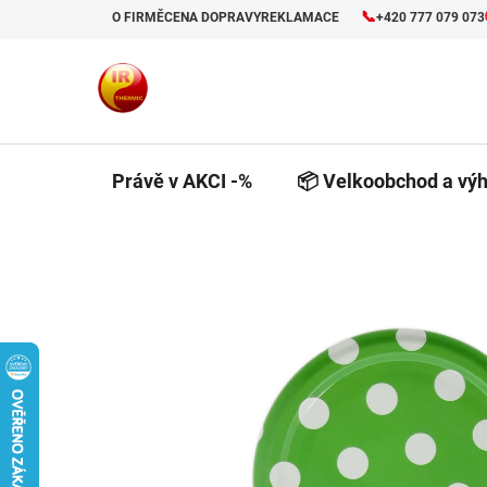
Přejít
📞
O FIRMĚ
CENA DOPRAVY
REKLAMACE
+420 777 079 073
na
obsah
Právě v AKCI -%
📦 Velkoobchod a výh