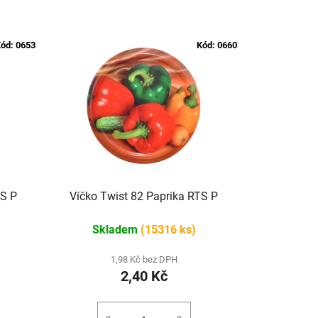
ód:
0653
Kód:
0660
TS P
Víčko Twist 82 Paprika RTS P
Skladem
(15316 ks)
1,98 Kč bez DPH
2,40 Kč