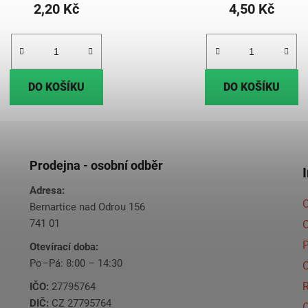
2,20 Kč
4,50 Kč
DO KOŠÍKU
DO KOŠÍKU
Prodejna - osobní odběr
Adresa:
O
Bernartice nad Odrou 156
741 01
C
Otevírací doba:
Po–Pá: 8:00 – 14:30
C
IČO:
27795764
DIČ:
CZ 27795764