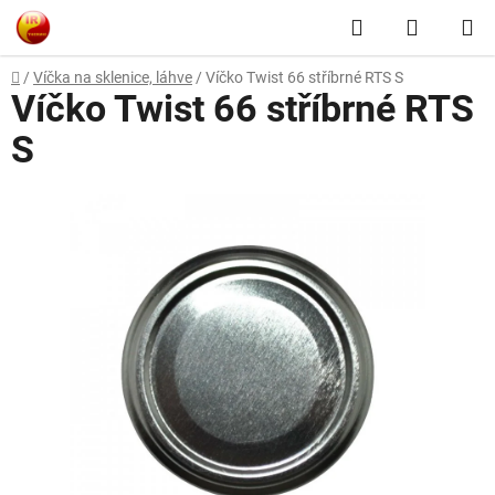
Přejít
Hledat
NÁKUP
na
obsah
KOŠÍK
Domů
/
Víčka na sklenice, láhve
/
Víčko Twist 66 stříbrné RTS S
Víčko Twist 66 stříbrné RTS
S