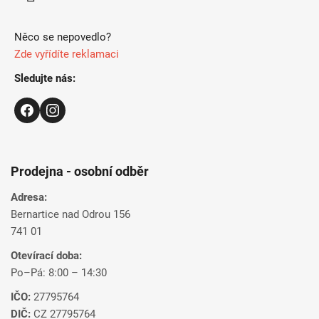
Něco se nepovedlo?
Zde vyřídíte reklamaci
Sledujte nás:
Prodejna - osobní odběr
Adresa:
Bernartice nad Odrou 156
741 01
Otevírací doba:
Po–Pá: 8:00 – 14:30
IČO:
27795764
DIČ:
CZ 27795764