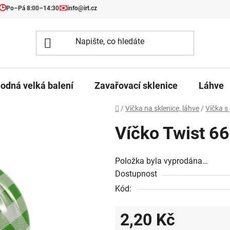
🕒
✉️
Po–Pá 8:00–14:30
info@irt.cz
odná velká balení
Zavařovací sklenice
Láhve
Domů
/
Víčka na sklenice, láhve
/
Víčka s
Víčko Twist 66
Položka byla vyprodána…
Dostupnost
Kód:
2,20 Kč