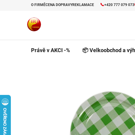
Přejít
📞
O FIRMĚ
CENA DOPRAVY
REKLAMACE
+420 777 079 073
na
obsah
Právě v AKCI -%
📦 Velkoobchod a výh