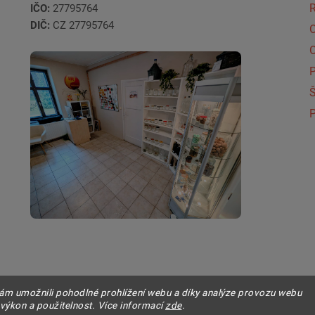
IČO:
27795764
DIČ:
CZ 27795764
Š
P
m umožnili pohodlné prohlížení webu a díky analýze provozu webu
 výkon a použitelnost. Více informací
zde
.