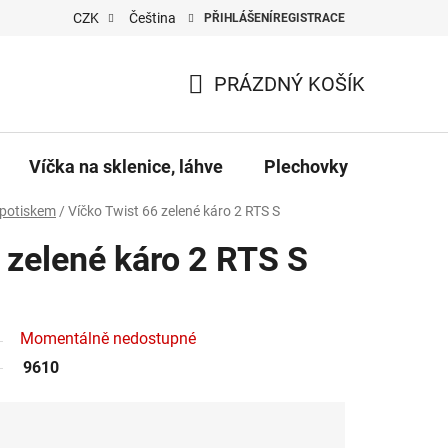
CZK
Čeština
PŘIHLÁŠENÍ
REGISTRACE
PRÁZDNÝ KOŠÍK
NÁKUPNÍ
KOŠÍK
Víčka na sklenice, láhve
Plechovky
Pro vč
 potiskem
/
Víčko Twist 66 zelené káro 2 RTS S
 zelené káro 2 RTS S
Momentálně nedostupné
9610