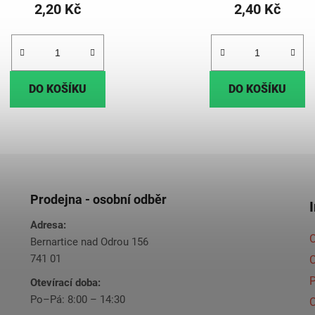
2,20 Kč
2,40 Kč
DO KOŠÍKU
DO KOŠÍKU
Prodejna - osobní odběr
Adresa:
O
Bernartice nad Odrou 156
741 01
C
Otevírací doba:
Po–Pá: 8:00 – 14:30
C