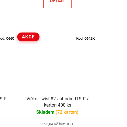
DETAIL
AKCE
ód:
0660
Kód:
0642K
TS P
Víčko Twist 82 Jahoda RTS P /
karton 400 ks
Skladem
(72 karton)
595,04 Kč bez DPH