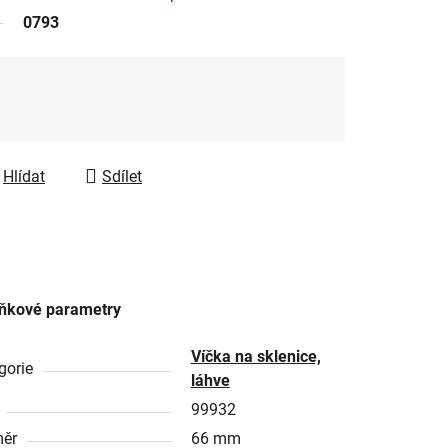
0793
Hlídat
Sdílet
ňkové parametry
Víčka na sklenice,
gorie
láhve
99932
ěr
66 mm