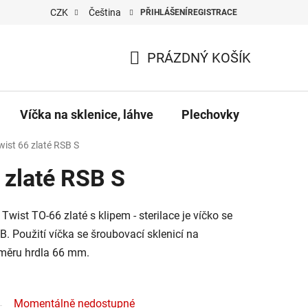
CZK
Čeština
PŘIHLÁŠENÍ
REGISTRACE
PRÁZDNÝ KOŠÍK
NÁKUPNÍ
KOŠÍK
Víčka na sklenice, láhve
Plechovky
Pro vč
wist 66 zlaté RSB S
 zlaté RSB S
wist TO-66 zlaté s klipem - sterilace je víčko se
 Použití víčka se šroubovací sklenicí na
ůměru hrdla 66 mm.
Momentálně nedostupné