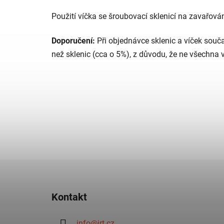
Použití víčka se šroubovací sklenicí na zavařov
Doporučení:
Při objednávce sklenic a víček souč
než sklenic (cca o 5%), z důvodu, že ne všechna v
Z
á
Kontakt
p
a
info
@
irt.cz