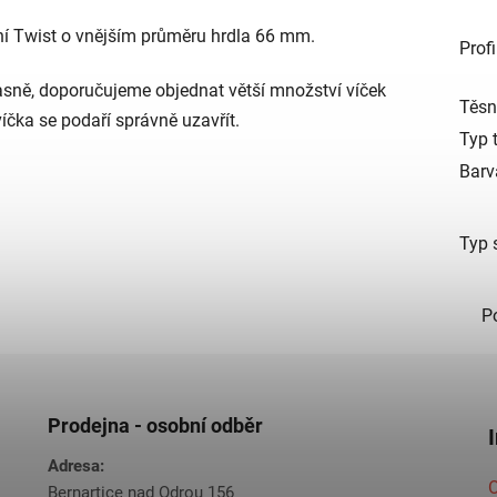
ání Twist o vnějším průměru hrdla 66 mm.
Profi
asně, doporučujeme objednat větší množství víček
Těsn
íčka se podaří správně uzavřít.
Typ 
Barv
Typ 
P
Prodejna - osobní odběr
Adresa:
O
Bernartice nad Odrou 156