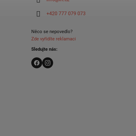
t
í
+420 777 079 073
Něco se nepovedlo?
Zde vyřídíte reklamaci
Sledujte nás: