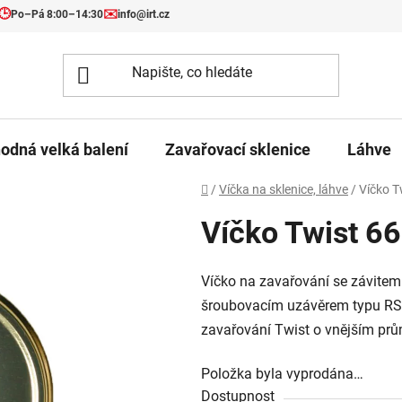
🕒
✉️
Po–Pá 8:00–14:30
info@irt.cz
odná velká balení
Zavařovací sklenice
Láhve
Domů
/
Víčka na sklenice, láhve
/
Víčko T
Víčko Twist 66
Víčko na zavařování se závitem T
šroubovacím uzávěrem typu RSB.
zavařování Twist o vnějším pr
Položka byla vyprodána…
Dostupnost