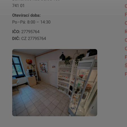
741 01
C
Otevírací doba:
Po–Pá: 8:00 – 14:30
C
IČO:
27795764
DIČ:
CZ 27795764
Š
P