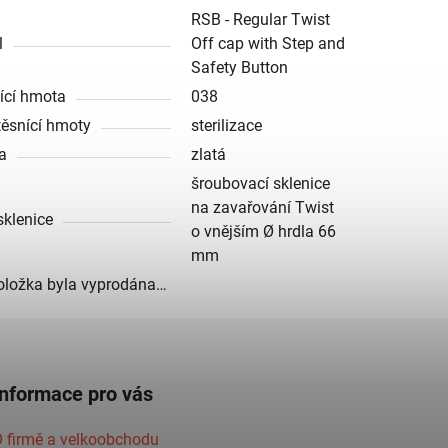
RSB - Regular Twist
l
Off cap with Step and
Safety Button
ící hmota
038
těsnící hmoty
sterilizace
a
zlatá
šroubovací sklenice
na zavařování Twist
sklenice
o vnějším Ø hrdla 66
mm
oložka byla vyprodána…
Informace pro vás
 firmě a velkoobchodu