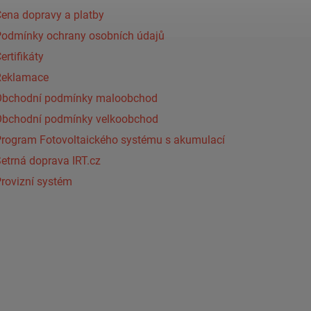
ena dopravy a platby
Podmínky ochrany osobních údajů
ertifikáty
Reklamace
Obchodní podmínky maloobchod
Obchodní podmínky velkoobchod
Program Fotovoltaického systému s akumulací
etrná doprava IRT.cz
rovizní systém