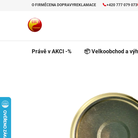
Přejít
📞
O FIRMĚ
CENA DOPRAVY
REKLAMACE
+420 777 079 073
na
obsah
Právě v AKCI -%
📦 Velkoobchod a výh