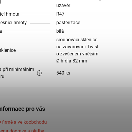
l
uzávěr
ící hmota
R47
těsnící hmoty
pasterizace
a
bílá
šroubovací sklenice
na zavařování Twist
sklenice
o zvýšeném vnějším
Ø hrdla 82 mm
a při minimálním
540 ks
?
ru
Informace pro vás
 firmě a velkoobchodu
ena dopravy a platby