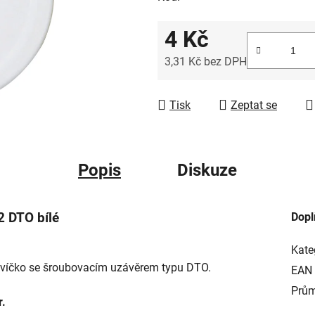
4 Kč
3,31 Kč bez DPH
Měrná cena:
Tisk
Zeptat se
Popis
Diskuze
2 DTO bílé
Dopl
Kate
e víčko se šroubovacím uzávěrem typu DTO.
EAN
Prům
r.