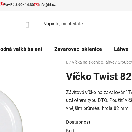
🕒
✉️
Po–Pá 8:00–14:30
info@irt.cz
odná velká balení
Zavařovací sklenice
Láhve
Domů
/
Víčka na sklenice, láhve
/
Šroubov
Víčko Twist 82
Závitové víčko na zavařování Tw
uzávěrem typu DTO. Použití víčk
vnějším průměru hrdla 82 mm.
Dostupnost
Kód: