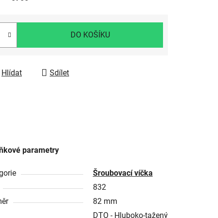
DO KOŠÍKU
Hlídat
Sdílet
ňkové parametry
gorie
Šroubovací víčka
832
ěr
82 mm
DTO - Hluboko-tažený