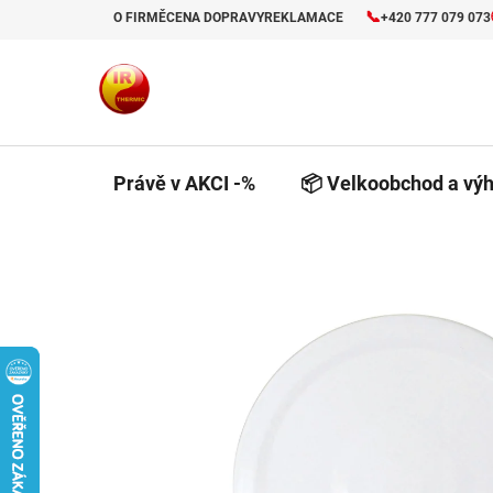
Přejít
📞
O FIRMĚ
CENA DOPRAVY
REKLAMACE
+420 777 079 073
na
obsah
Právě v AKCI -%
📦 Velkoobchod a výh