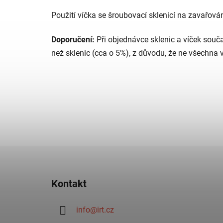
Použití víčka se šroubovací sklenicí na zavařov
Doporučení:
Při objednávce sklenic a víček souč
než sklenic (cca o 5%), z důvodu, že ne všechna v
Z
á
Kontakt
p
a
info
@
irt.cz
t