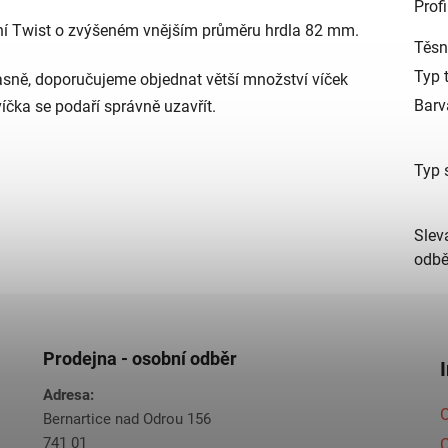
Profi
ání Twist o zvýšeném vnějším průměru hrdla 82 mm.
Těsn
Typ 
asně, doporučujeme objednat větší množství víček
Barv
íčka se podaří správně uzavřít.
Typ 
Slev
odbě
Prodejna - osobní odběr
Adresa:
O
Bernartice nad Odrou 156
741 01
C