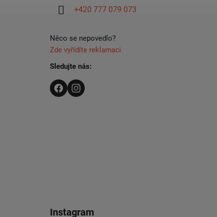
í
+420 777 079 073
Něco se nepovedlo?
Zde vyřídíte reklamaci
Sledujte nás:
Instagram