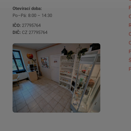
Otevírací doba:
Po–Pá: 8:00 – 14:30
C
IČO:
27795764
DIČ:
CZ 27795764
Š
P