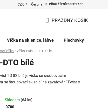
CZK
Čeština
PŘIHLÁŠENÍ
REGISTRACE
PRÁZDNÝ KOŠÍK
NÁKUPNÍ
KOŠÍK
Víčka na sklenice, láhve
Plechovky
Pro vč
ací víčka
/
Víčko Twist 82-DTO bílé
-DTO bílé
ist TO-82 bílé je víčko se šroubovacím
a se šroubovací sklenicí na zavařování Twist o
Skladem
(64 ks)
0700