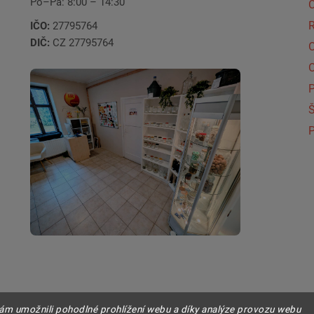
Po–Pá: 8:00 – 14:30
C
IČO:
27795764
DIČ:
CZ 27795764
Š
P
m umožnili pohodlné prohlížení webu a díky analýze provozu webu