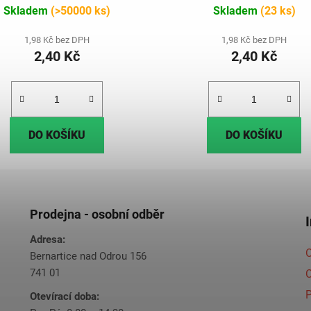
Skladem
(>50000 ks)
Skladem
(23 ks)
1,98 Kč bez DPH
1,98 Kč bez DPH
2,40 Kč
2,40 Kč
DO KOŠÍKU
DO KOŠÍKU
Prodejna - osobní odběr
Adresa:
O
Bernartice nad Odrou 156
741 01
C
Otevírací doba: