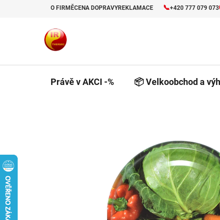
Přejít
📞
O FIRMĚ
CENA DOPRAVY
REKLAMACE
+420 777 079 073
na
obsah
Právě v AKCI -%
📦 Velkoobchod a výh