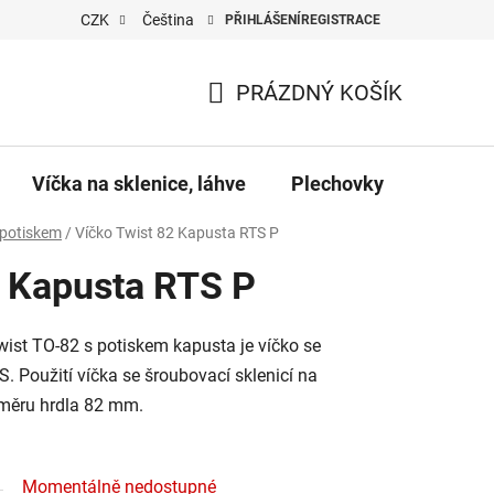
CZK
Čeština
PŘIHLÁŠENÍ
REGISTRACE
PRÁZDNÝ KOŠÍK
NÁKUPNÍ
KOŠÍK
Víčka na sklenice, láhve
Plechovky
Pro vč
 potiskem
/
Víčko Twist 82 Kapusta RTS P
2 Kapusta RTS P
wist TO-82 s potiskem kapusta je víčko se
 Použití víčka se šroubovací sklenicí na
ůměru hrdla 82 mm.
Momentálně nedostupné