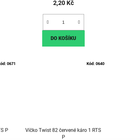
2,20 Kč
DO KOŠÍKU
ód:
0671
Kód:
0640
TS P
Víčko Twist 82 červené káro 1 RTS
P