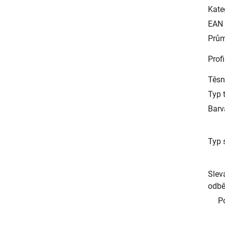
Kate
EAN
Prům
Profi
Těsn
Typ 
Barv
Typ 
Slev
odbě
P