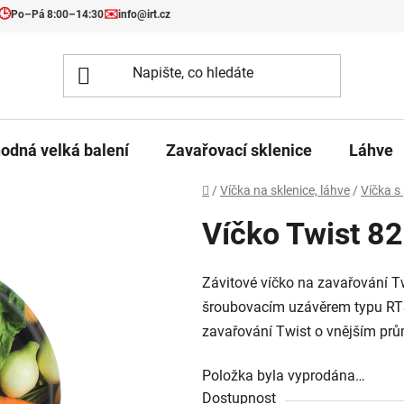
🕒
✉️
Po–Pá 8:00–14:30
info@irt.cz
odná velká balení
Zavařovací sklenice
Láhve
Domů
/
Víčka na sklenice, láhve
/
Víčka s
Víčko Twist 8
Závitové víčko na zavařování T
šroubovacím uzávěrem typu RTS.
zavařování Twist o vnějším pr
Položka byla vyprodána…
Dostupnost