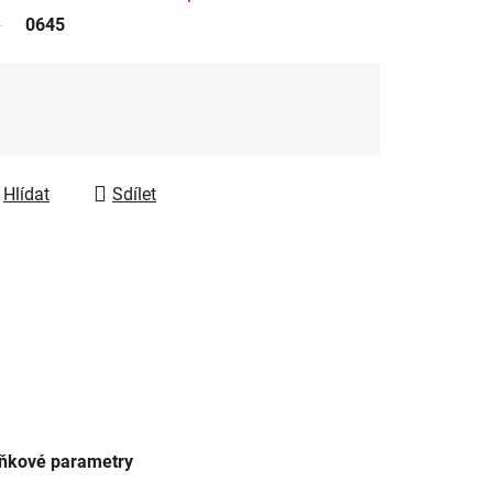
0645
Hlídat
Sdílet
ňkové parametry