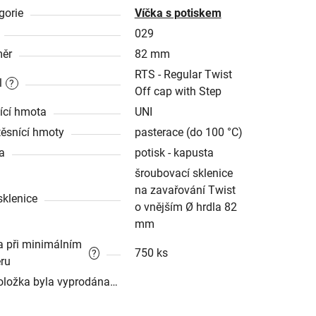
gorie
Víčka s potiskem
029
ěr
82 mm
RTS - Regular Twist
l
?
Off cap with Step
ící hmota
UNI
těsnící hmoty
pasterace (do 100 °C)
a
potisk - kapusta
šroubovací sklenice
na zavařování Twist
sklenice
o vnějším Ø hrdla 82
mm
a při minimálním
750 ks
?
ru
oložka byla vyprodána…