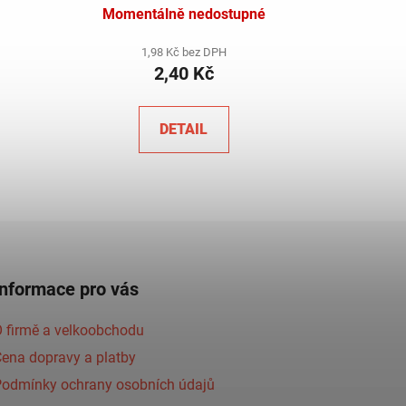
Momentálně nedostupné
1,98 Kč bez DPH
2,40 Kč
DETAIL
Informace pro vás
 firmě a velkoobchodu
ena dopravy a platby
Podmínky ochrany osobních údajů