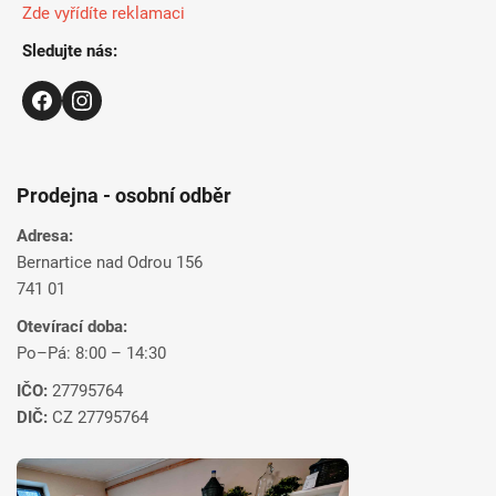
Zde vyřídíte reklamaci
Sledujte nás:
Prodejna - osobní odběr
Adresa:
Bernartice nad Odrou 156
741 01
Otevírací doba:
Po–Pá: 8:00 – 14:30
IČO:
27795764
DIČ:
CZ 27795764