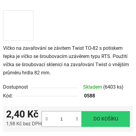
Víčko na zavařování se závitem Twist TO-82 s potiskem
řepka je víčko se šroubovacím uzávěrem typu RTS. Použití
víčka se šroubovací sklenicí na zavařování Twist o vnějším
průměru hrdla 82 mm.
Dostupnost
Skladem
(6403 ks)
Kód:
0588
2,40 Kč
DO KOŠÍKU
1,98 Kč bez DPH
Měrná cena: