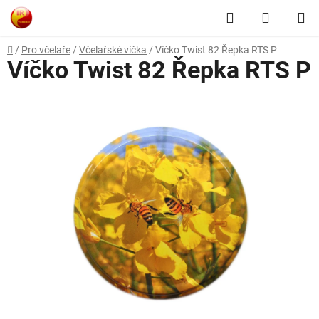
Přejít
Hledat
NÁKUP
na
obsah
KOŠÍK
Domů
/
Pro včelaře
/
Včelařské víčka
/
Víčko Twist 82 Řepka RTS P
Víčko Twist 82 Řepka RTS P