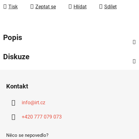
Tisk
Zeptat se
Hlídat
Sdílet
Popis
Diskuze
Z
á
Kontakt
p
a
info
@
irt.cz
t
í
+420 777 079 073
Něco se nepovedlo?