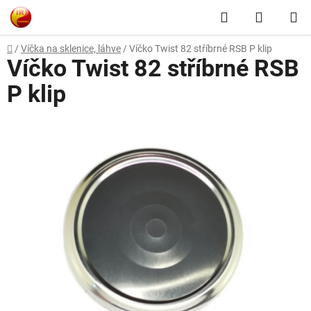
Přejít
Hledat
NÁKUP
na
obsah
KOŠÍK
Domů
/
Víčka na sklenice, láhve
/
Víčko Twist 82 stříbrné RSB P klip
Víčko Twist 82 stříbrné RSB
P klip