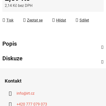
2,14 Kč bez DPH
Měrná cena:
Tisk
Zeptat se
Hlídat
Sdílet
Popis
Diskuze
Z
á
Kontakt
p
a
info
@
irt.cz
t
í
+420 777 079 073