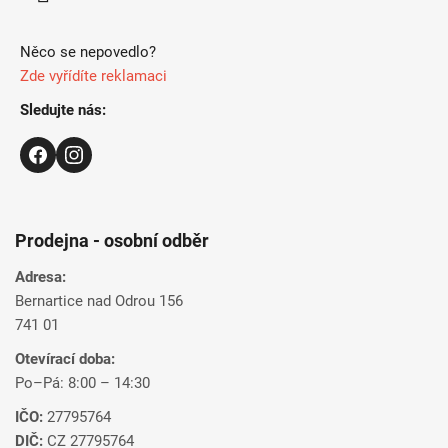
Něco se nepovedlo?
Zde vyřídíte reklamaci
Sledujte nás:
Prodejna - osobní odběr
Adresa:
Bernartice nad Odrou 156
741 01
Otevírací doba:
Po–Pá: 8:00 – 14:30
IČO:
27795764
DIČ:
CZ 27795764