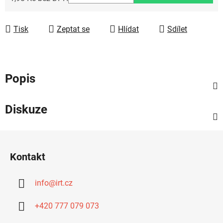
Měrná cena:
Tisk
Zeptat se
Hlídat
Sdílet
Popis
Diskuze
Z
á
Kontakt
p
a
info
@
irt.cz
t
í
+420 777 079 073