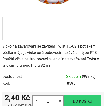
Víčko na zavařování se závitem Twist TO-82 s potiskem
včelka mája je víčko se šroubovacím uzávěrem typu RTS.
Použití víčka se šroubovací sklenicí na zavařování Twist o
vnějším průměru hrdla 82 mm.
Dostupnost
Skladem
(993 ks)
Kód:
0595
2,40 Kč
DO KOŠÍKU
1,98 Kč bez DPH