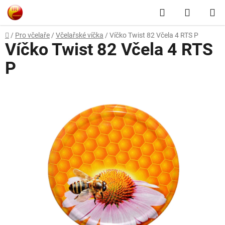
Přejít
Hledat
NÁKUP
na
obsah
KOŠÍK
Domů
/
Pro včelaře
/
Včelařské víčka
/
Víčko Twist 82 Včela 4 RTS P
Víčko Twist 82 Včela 4 RTS
P