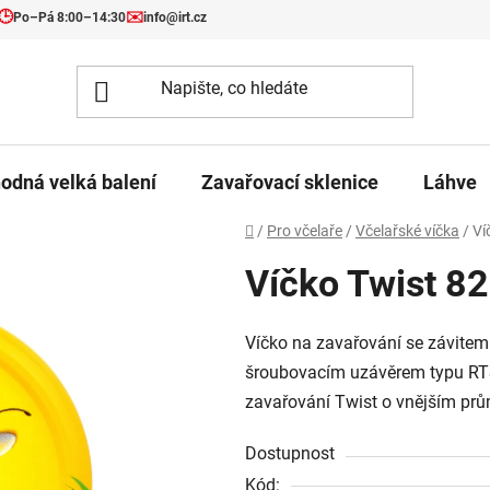
🕒
✉️
Po–Pá 8:00–14:30
info@irt.cz
odná velká balení
Zavařovací sklenice
Láhve
Domů
/
Pro včelaře
/
Včelařské víčka
/
Ví
Víčko Twist 82
Víčko na zavařování se závitem 
šroubovacím uzávěrem typu RTS.
zavařování Twist o vnějším pr
Dostupnost
Kód: