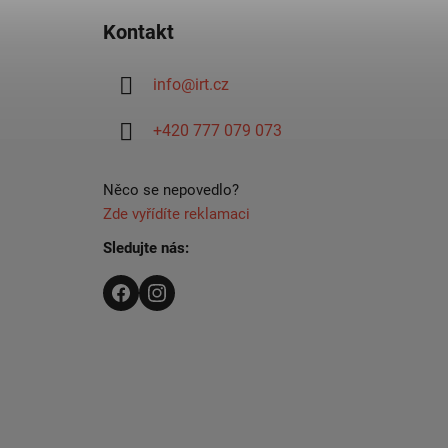
á
Kontakt
p
a
info
@
irt.cz
t
í
+420 777 079 073
Něco se nepovedlo?
Zde vyřídíte reklamaci
Sledujte nás: