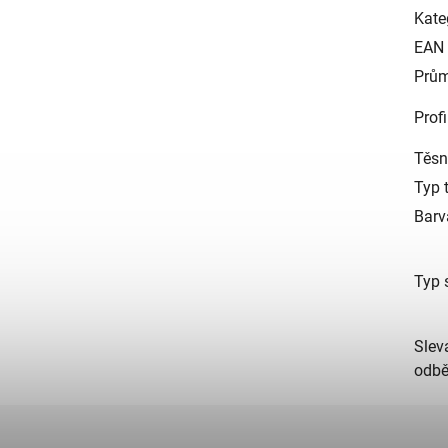
Kate
EAN
Prům
Profi
Těsn
Typ 
Barv
Typ 
Slev
odbě