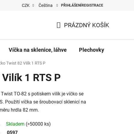
CZK
Čeština
PŘIHLÁŠENÍ
REGISTRACE
PRÁZDNÝ KOŠÍK
NÁKUPNÍ
KOŠÍK
Víčka na sklenice, láhve
Plechovky
Pro vč
čko Twist 82 Vilík 1 RTS P
 Vilík 1 RTS P
Twist TO-82 s potiskem vilík je víčko se
 Použití víčka se šroubovací sklenicí na
ůměru hrdla 82 mm.
Skladem
(>50000 ks)
0597