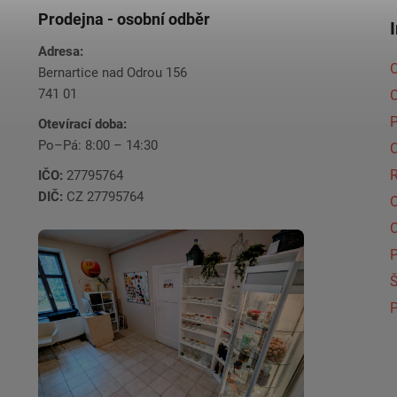
Prodejna - osobní odběr
Adresa:
O
Bernartice nad Odrou 156
741 01
C
Otevírací doba:
Po–Pá: 8:00 – 14:30
C
IČO:
27795764
DIČ:
CZ 27795764
Š
P