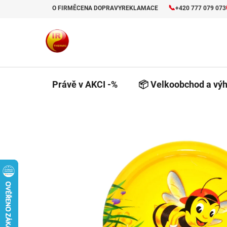
Přejít
📞
O FIRMĚ
CENA DOPRAVY
REKLAMACE
+420 777 079 073
na
obsah
Právě v AKCI -%
📦 Velkoobchod a výh