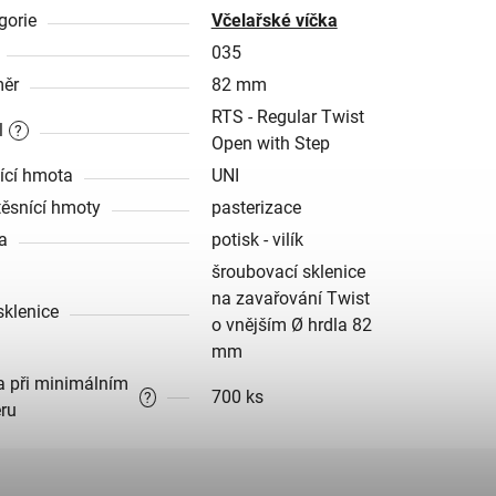
gorie
Včelařské víčka
035
ěr
82 mm
RTS - Regular Twist
l
?
Open with Step
ící hmota
UNI
těsnící hmoty
pasterizace
a
potisk - vilík
šroubovací sklenice
na zavařování Twist
sklenice
o vnějším Ø hrdla 82
mm
a při minimálním
700 ks
?
ru