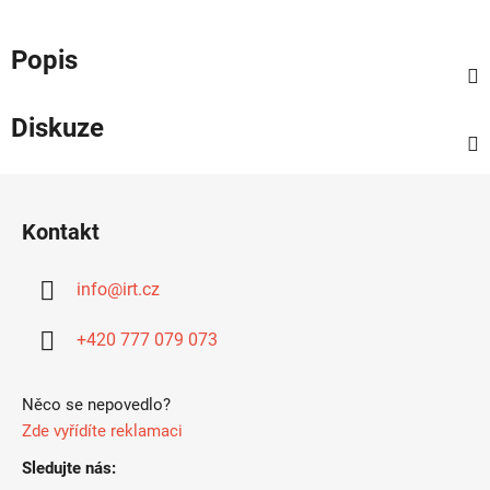
Popis
Diskuze
Z
á
Kontakt
p
a
info
@
irt.cz
t
í
+420 777 079 073
Něco se nepovedlo?
Zde vyřídíte reklamaci
Sledujte nás: