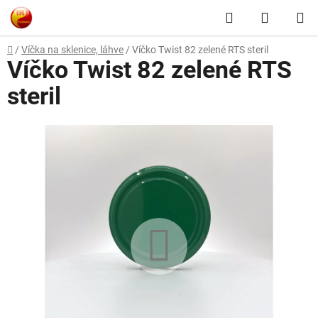
Přejít
Hledat
NÁKUP
na
obsah
KOŠÍK
Domů
/
Víčka na sklenice, láhve
/
Víčko Twist 82 zelené RTS steril
Víčko Twist 82 zelené RTS
steril