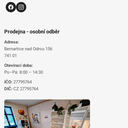
Prodejna - osobní odběr
Adresa:
Bernartice nad Odrou 156
741 01
Otevírací doba:
Po–Pá: 8:00 – 14:30
IČO:
27795764
DIČ:
CZ 27795764