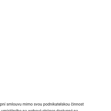
 kupní smlouvu mimo svou podnikatelskou činnost
raní umístěného na webové stránce dostupné na