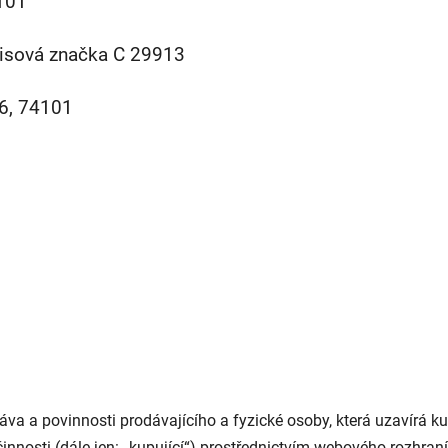
4101
pisová značka C 29913
56, 74101
áva a povinnosti prodávajícího a fyzické osoby, která uzavírá
 činnosti (dále jen: „kupující“) prostřednictvím webového rozh