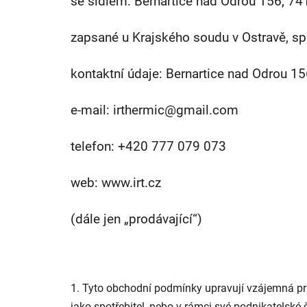
se sídlem: Bernartice nad Odrou 156, 7
zapsané u Krajského soudu v Ostravě, s
kontaktní údaje: Bernartice nad Odrou 1
e-mail: irthermic@gmail.com
telefon: +420 777 079 073
web: www.irt.cz
(dále jen „prodávající“)
1. Tyto obchodní podmínky upravují vzájemná pr
jako spotřebitel, nebo v rámci své podnikatelské