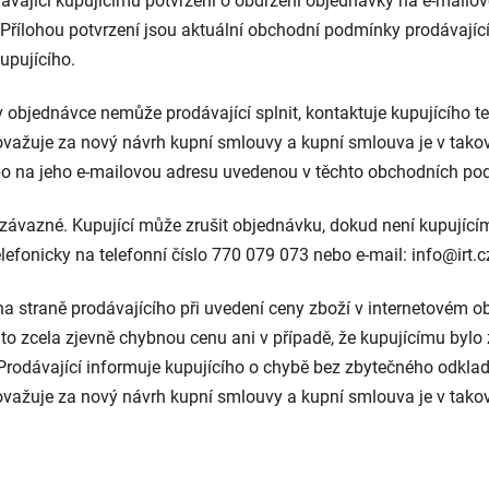
vající kupujícímu potvrzení o obdržení objednávky na e-mailovo
 Přílohou potvrzení jsou aktuální obchodní podmínky prodávají
upujícího.
 objednávce nemůže prodávající splnit, kontaktuje kupujícího t
žuje za nový návrh kupní smlouvy a kupní smlouva je v takov
nebo na jeho e-mailovou adresu uvedenou v těchto obchodních p
 závazné. Kupující může zrušit objednávku, dokud není kupujíc
efonicky na telefonní číslo 770 079 073 nebo e-mail: info@irt.c
 na straně prodávajícího při uvedení ceny zboží v internetovém
uto zcela zjevně chybnou cenu ani v případě, že kupujícímu bylo
rodávající informuje kupujícího o chybě bez zbytečného odklad
žuje za nový návrh kupní smlouvy a kupní smlouva je v takové