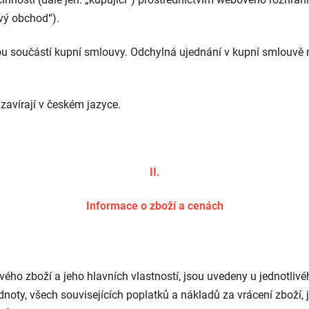
ový obchod“).
u součástí kupní smlouvy. Odchylná ujednání v kupní smlouvě 
avírají v českém jazyce.
II.
Informace o zboží a cenách
ivého zboží a jeho hlavních vlastností, jsou uvedeny u jednotli
noty, všech souvisejících poplatků a nákladů za vrácení zboží, j