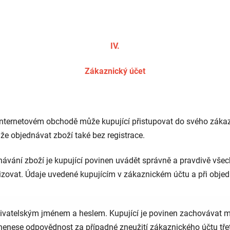
IV.
Zákaznický účet
v internetovém obchodě může kupující přistupovat do svého zák
že objednávat zboží také bez registrace.
ednávání zboží je kupující povinen uvádět správně a pravdivě vše
ualizovat. Údaje uvedené kupujícím v zákaznickém účtu a při obj
živatelským jménem a heslem. Kupující je povinen zachovávat m
 nenese odpovědnost za případné zneužití zákaznického účtu tř