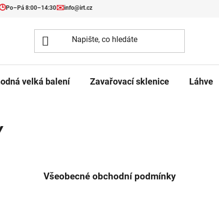
🕒
✉️
Po–Pá 8:00–14:30
info@irt.cz
odná velká balení
Zavařovací sklenice
Láhve
Y
Všeobecné obchodní podmínky