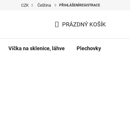
CZK
Čeština
PŘIHLÁŠENÍ
REGISTRACE
PRÁZDNÝ KOŠÍK
NÁKUPNÍ
KOŠÍK
Víčka na sklenice, láhve
Plechovky
Pro vč