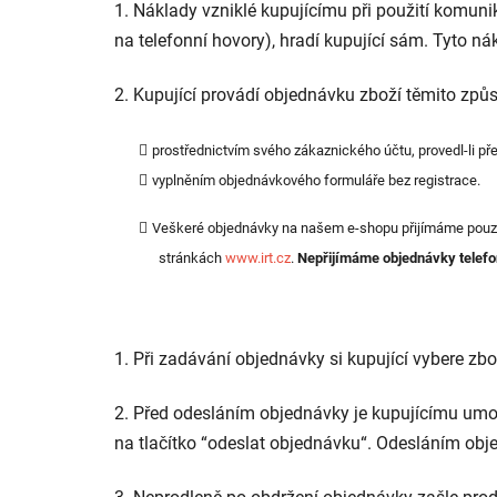
1. Náklady vzniklé kupujícímu při použití komuni
na telefonní hovory), hradí kupující sám. Tyto ná
2. Kupující provádí objednávku zboží těmito způ
prostřednictvím svého zákaznického účtu, provedl-li př
vyplněním objednávkového formuláře bez registrace.
Veškeré objednávky na našem e-shopu přijímáme pouze
stránkách
www.irt.cz
.
Nepřijímáme objednávky telefo
1. Při zadávání objednávky si kupující vybere zbo
2. Před odesláním objednávky je kupujícímu umož
na tlačítko “odeslat objednávku“. Odesláním o