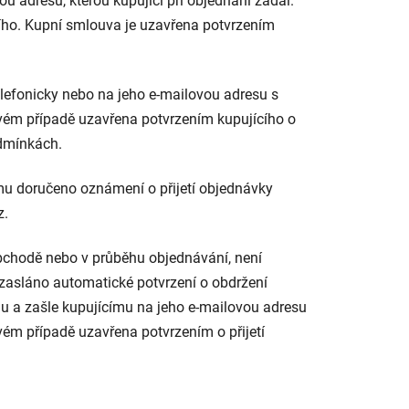
u adresu, kterou kupující při objednání zadal.
cího. Kupní smlouva je uzavřena potvrzením
elefonicky nebo na jeho e-mailovou adresu s
ém případě uzavřena potvrzením kupujícího o
odmínkách.
ímu doručeno oznámení o přijetí objednávky
z.
 obchodě nebo v průběhu objednávání, není
 zasláno automatické potvrzení o obdržení
u a zašle kupujícímu na jeho e-mailovou adresu
m případě uzavřena potvrzením o přijetí