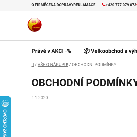
Přejít
📞
O FIRMĚ
CENA DOPRAVY
REKLAMACE
+420 777 079 073
na
obsah
Právě v AKCI -%
📦 Velkoobchod a výh
Domů
/
VŠE O NÁKUPU!
/
OBCHODNÍ PODMÍNKY
OBCHODNÍ PODMÍNK
1.1.2020