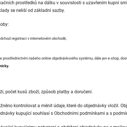
kačních prostředků na dálku v souvislosti s uzavřením kupní sml
klady se neliší od základní sazby.
soby:
edchozí registraci v internetovém obchodě,
 prostřednictvím našeho online objednávkového systému, dále jen e-shop, do
nicky.
ží, počet kusů zboží, způsob platby a doručení.
něno kontrolovat a měnit údaje, které do objednávky vložil. Ob
bjednávky kupující souhlasí s Obchodními podmínkami a s podm