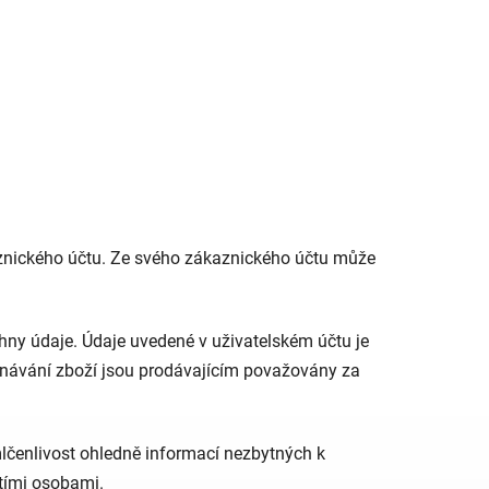
aznického účtu. Ze svého zákaznického účtu může
chny údaje. Údaje uvedené v uživatelském účtu je
ednávání zboží jsou prodávajícím považovány za
lčenlivost ohledně informací nezbytných k
etími osobami.