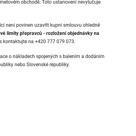
ternetovém obchodě. Toto ustanovení nevylučuje
ící není povinen uzavřít kupní smlouvu ohledně
é limity přepravců - rozložení objednávky na
s kontaktujte na +420 777 079 073.
mace o nákladech spojených s balením a dodáním
ubliky nebo Slovenské republiky.