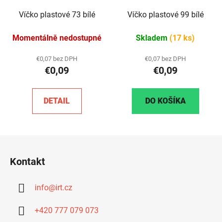
Víčko plastové 73 bílé
Víčko plastové 99 bílé
Momentálně nedostupné
Skladem
(17 ks)
€0,07 bez DPH
€0,07 bez DPH
€0,09
€0,09
DETAIL
DO KOŠÍKA
Z
á
Kontakt
p
ä
info
@
irt.cz
t
i
+420 777 079 073
e