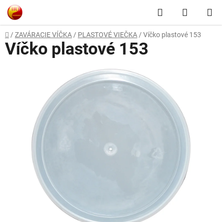
Prejsť
Hľadať
NÁKUP
na
obsah
KOŠÍK
Domov
/
ZAVÁRACIE VÍČKA
/
PLASTOVÉ VIEČKA
/
Víčko plastové 153
Víčko plastové 153