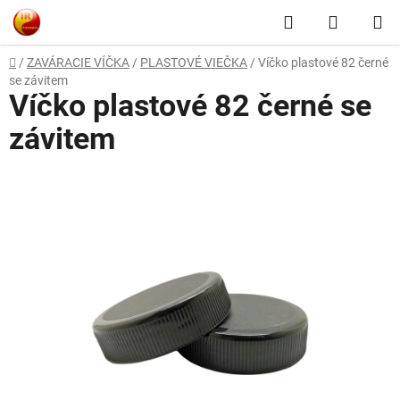
Prejsť
Hľadať
NÁKUP
na
obsah
KOŠÍK
Domov
/
ZAVÁRACIE VÍČKA
/
PLASTOVÉ VIEČKA
/
Víčko plastové 82 černé
se závitem
Víčko plastové 82 černé se
závitem