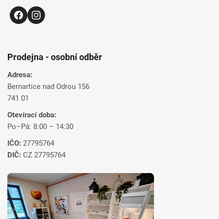
Prodejna - osobní odběr
Adresa:
Bernartice nad Odrou 156
741 01
Otevírací doba:
Po–Pá: 8:00 – 14:30
IČO:
27795764
DIČ:
CZ 27795764