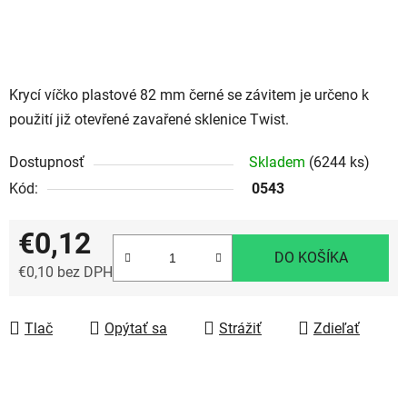
Krycí víčko plastové 82 mm černé se závitem je určeno k
použití již otevřené zavařené sklenice Twist.
Dostupnosť
Skladem
(6244 ks)
Kód:
0543
€0,12
DO KOŠÍKA
€0,10 bez DPH
Jednotková cena:
Tlač
Opýtať sa
Strážiť
Zdieľať