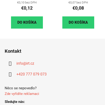
€0,10 bez DPH
€0,07 bez DPH
€0,12
€0,08
DO KOŠÍKA
DO KOŠÍKA
Z
á
Kontakt
p
ä
info
@
irt.cz
t
i
+420 777 079 073
e
Něco se nepovedlo?
Zde vyřídíte reklamaci
Sledujte nás: