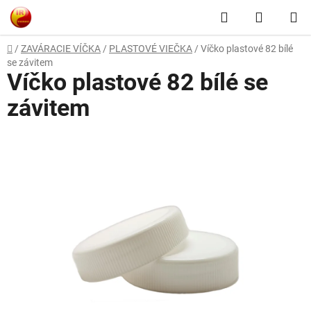
Prejsť
Hľadať
NÁKUP
na
obsah
KOŠÍK
Domov
/
ZAVÁRACIE VÍČKA
/
PLASTOVÉ VIEČKA
/
Víčko plastové 82 bílé
se závitem
Víčko plastové 82 bílé se
závitem