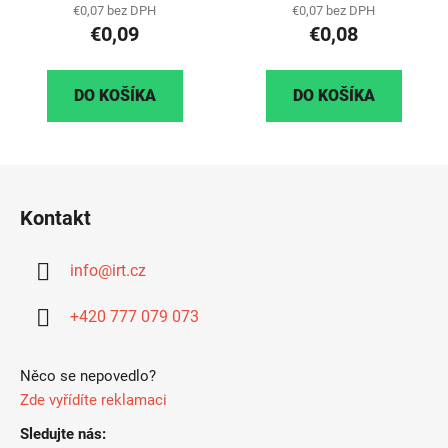
€0,07 bez DPH
€0,07 bez DPH
€0,09
€0,08
DO KOŠÍKA
DO KOŠÍKA
Z
á
Kontakt
p
ä
info
@
irt.cz
t
i
+420 777 079 073
e
Něco se nepovedlo?
Zde vyřídíte reklamaci
Sledujte nás: