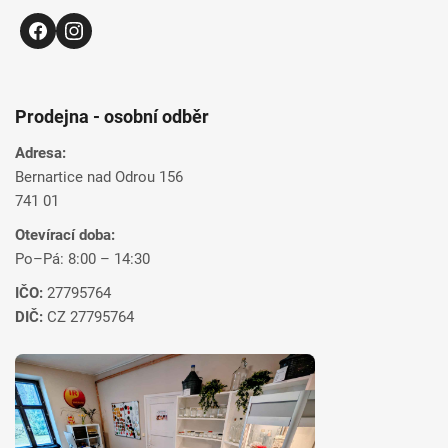
Prodejna - osobní odběr
Adresa:
Bernartice nad Odrou 156
741 01
Otevírací doba:
Po–Pá: 8:00 – 14:30
IČO:
27795764
DIČ:
CZ 27795764