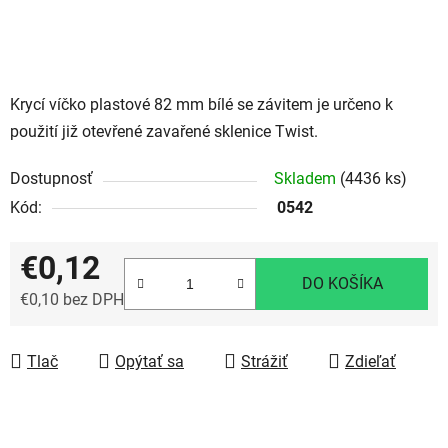
Krycí víčko plastové 82 mm bílé se závitem je určeno k
použití již otevřené zavařené sklenice Twist.
Dostupnosť
Skladem
(4436 ks)
Kód:
0542
€0,12
DO KOŠÍKA
€0,10 bez DPH
Jednotková cena:
Tlač
Opýtať sa
Strážiť
Zdieľať