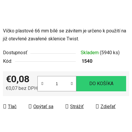
Víčko plastové 66 mm bílé se závitem je určeno k použití na
již otevřené zavařené sklenice Twist.
Dostupnosť
Skladem
(5940 ks)
Kód:
1540
€0,08
DO KOŠÍKA
€0,07 bez DPH
Jednotková cena:
Tlač
Opýtať sa
Strážiť
Zdieľať