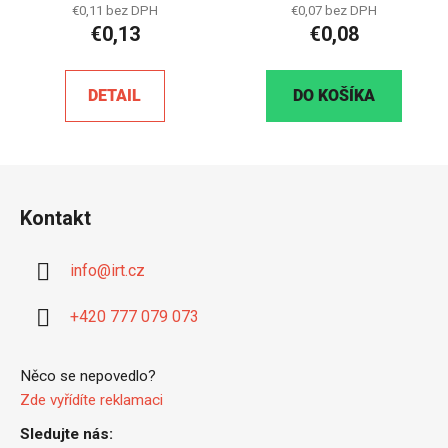
€0,11 bez DPH
€0,07 bez DPH
€0,13
€0,08
DETAIL
DO KOŠÍKA
Z
á
Kontakt
p
ä
info
@
irt.cz
t
i
+420 777 079 073
e
Něco se nepovedlo?
Zde vyřídíte reklamaci
Sledujte nás: