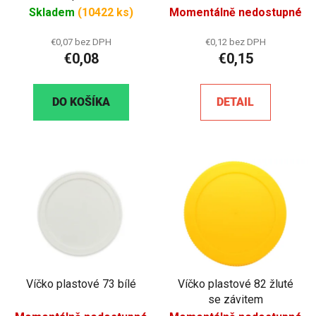
(priehľadné)
Skladem
(10422 ks)
Momentálně nedostupné
€0,07 bez DPH
€0,12 bez DPH
€0,08
€0,15
DO KOŠÍKA
DETAIL
Víčko plastové 73 bílé
Víčko plastové 82 žluté
se závitem