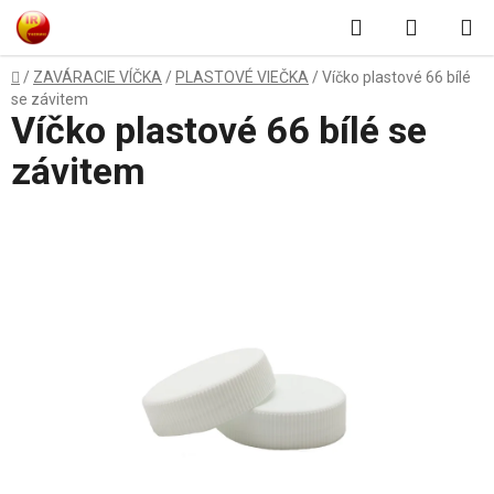
Prejsť
Hľadať
NÁKUP
na
obsah
KOŠÍK
Domov
/
ZAVÁRACIE VÍČKA
/
PLASTOVÉ VIEČKA
/
Víčko plastové 66 bílé
se závitem
Víčko plastové 66 bílé se
závitem