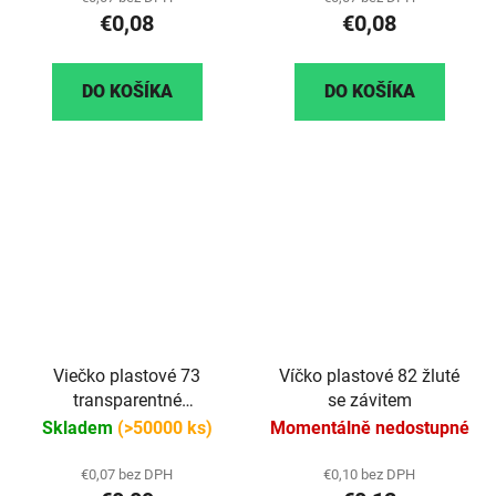
€0,08
€0,08
DO KOŠÍKA
DO KOŠÍKA
Viečko plastové 73
Víčko plastové 82 žluté
transparentné
se závitem
(priehľadné)
Skladem
(>50000 ks)
Momentálně nedostupné
€0,07 bez DPH
€0,10 bez DPH