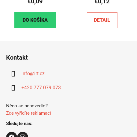
€0,09
€0,12
DO KOŠÍKA
DETAIL
Z
á
Kontakt
p
ä
info
@
irt.cz
t
i
+420 777 079 073
e
Něco se nepovedlo?
Zde vyřídíte reklamaci
Sledujte nás: