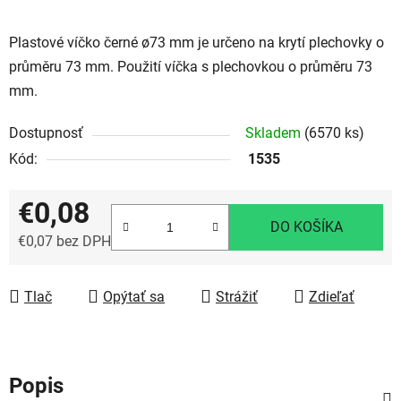
Plastové víčko černé ø73 mm je určeno na krytí plechovky o
průměru 73 mm. Použití víčka s plechovkou o průměru 73
mm.
Dostupnosť
Skladem
(6570 ks)
Kód:
1535
€0,08
DO KOŠÍKA
€0,07 bez DPH
Jednotková cena:
Tlač
Opýtať sa
Strážiť
Zdieľať
Popis