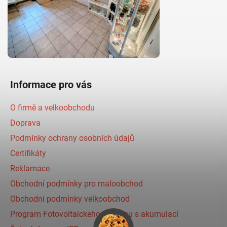
Informace pro vás
O firmě a velkoobchodu
Doprava
Podmínky ochrany osobních údajů
Certifikáty
Reklamace
Obchodní podmínky pro maloobchod
Obchodní podmínky velkoobchod
Program Fotovoltaickeho systému s akumulací