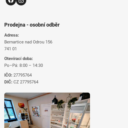
Prodejna - osobní odběr
Adresa:
Bernartice nad Odrou 156
741 01
Otevírací doba:
Po–Pá: 8:00 – 14:30
IČO:
27795764
DIČ:
CZ 27795764