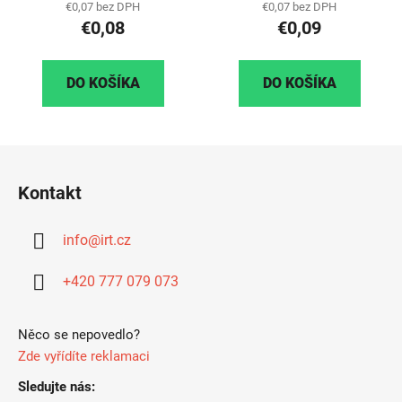
€0,07 bez DPH
€0,07 bez DPH
€0,08
€0,09
DO KOŠÍKA
DO KOŠÍKA
Z
á
Kontakt
p
ä
info
@
irt.cz
t
i
+420 777 079 073
e
Něco se nepovedlo?
Zde vyřídíte reklamaci
Sledujte nás: