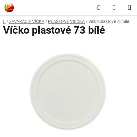
Prejsť
Hľadať
NÁKUP
na
obsah
KOŠÍK
Domov
/
ZAVÁRACIE VÍČKA
/
PLASTOVÉ VIEČKA
/
Víčko plastové 73 bílé
Víčko plastové 73 bílé