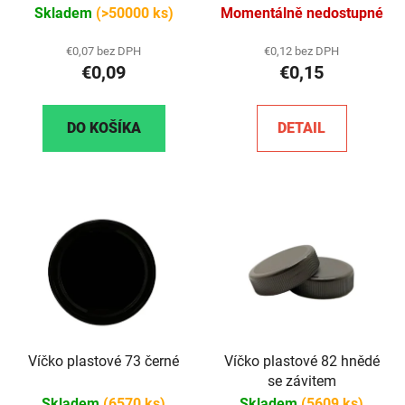
(priehľadné)
Skladem
(>50000 ks)
Momentálně nedostupné
€0,07 bez DPH
€0,12 bez DPH
€0,09
€0,15
DO KOŠÍKA
DETAIL
Víčko plastové 73 černé
Víčko plastové 82 hnědé
se závitem
Skladem
(6570 ks)
Skladem
(5609 ks)