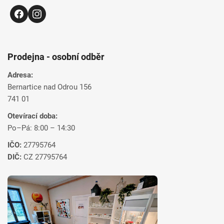
Prodejna - osobní odběr
Adresa:
Bernartice nad Odrou 156
741 01
Otevírací doba:
Po–Pá: 8:00 – 14:30
IČO:
27795764
DIČ:
CZ 27795764