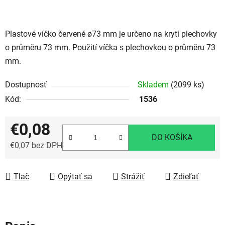
Plastové víčko červené ø73 mm je určeno na krytí plechovky
o průměru 73 mm. Použití víčka s plechovkou o průměru 73
mm.
Dostupnosť
Skladem
(2099 ks)
Kód:
1536
€0,08
DO KOŠÍKA
€0,07 bez DPH
Jednotková cena:
Tlač
Opýtať sa
Strážiť
Zdieľať