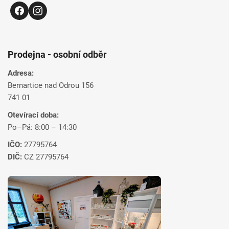
Prodejna - osobní odběr
Adresa:
Bernartice nad Odrou 156
741 01
Otevírací doba:
Po–Pá: 8:00 – 14:30
IČO:
27795764
DIČ:
CZ 27795764