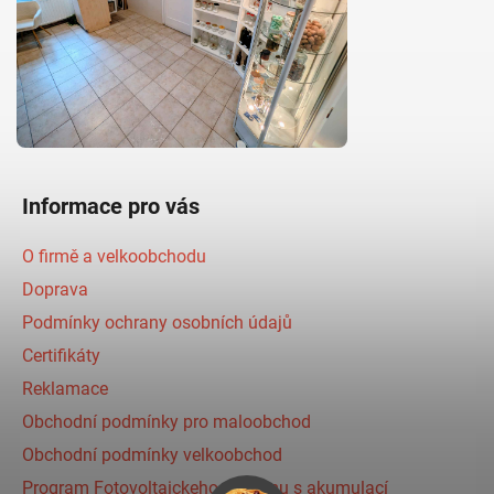
Informace pro vás
O firmě a velkoobchodu
Doprava
Podmínky ochrany osobních údajů
Certifikáty
Reklamace
Obchodní podmínky pro maloobchod
Obchodní podmínky velkoobchod
Program Fotovoltaickeho systému s akumulací