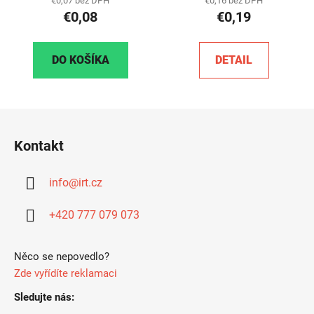
€0,07 bez DPH
€0,16 bez DPH
€0,08
€0,19
DO KOŠÍKA
DETAIL
Z
á
Kontakt
p
ä
info
@
irt.cz
t
i
+420 777 079 073
e
Něco se nepovedlo?
Zde vyřídíte reklamaci
Sledujte nás: