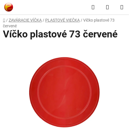
Prejsť
Hľadať
NÁKUP
na
obsah
KOŠÍK
Domov
/
ZAVÁRACIE VÍČKA
/
PLASTOVÉ VIEČKA
/
Víčko plastové 73
červené
Víčko plastové 73 červené