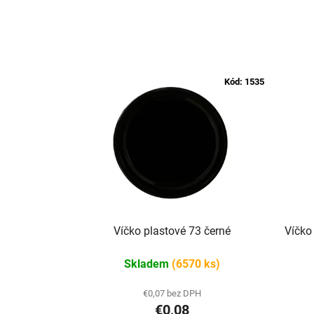
Kód:
1535
Víčko plastové 73 černé
Víčko
Skladem
(6570 ks)
€0,07 bez DPH
€0,08