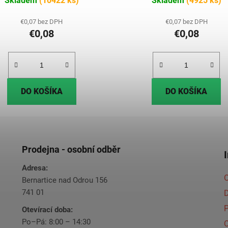
Skladem
(10422 ks)
Skladem
(4925 ks)
€0,07 bez DPH
€0,07 bez DPH
€0,08
€0,08
DO KOŠÍKA
DO KOŠÍKA
Prodejna - osobní odběr
Adresa:
O
Bernartice nad Odrou 156
741 01
Otevírací doba:
Po–Pá: 8:00 – 14:30
C