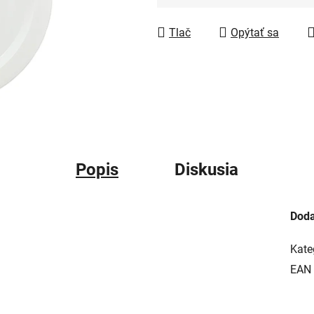
Jednotková cena:
Tlač
Opýtať sa
Popis
Diskusia
Doda
Kate
EAN