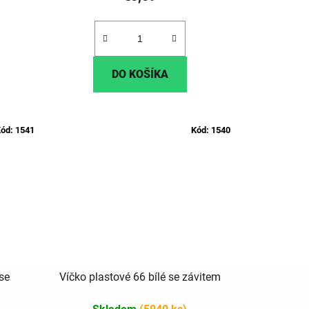
DO KOŠÍKA
ód:
1541
Kód:
1540
se
Víčko plastové 66 bílé se závitem