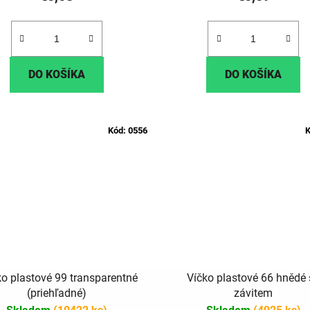
DO KOŠÍKA
DO KOŠÍKA
Kód:
0556
K
ko plastové 99 transparentné
Víčko plastové 66 hnědé 
(priehľadné)
závitem