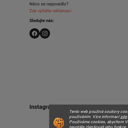
Něco se nepovedlo?
Zde vyřídíte reklamaci
Sledujte nás:
Instagram
Tento web používá soubory cooki
používáním. Více informací
zde
Používáme cookies, abychom Vá
neustále zlepšovali jeho funkce,