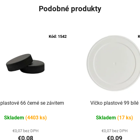
Podobné produkty
Kód:
1542
K
 plastové 66 černé se závitem
Víčko plastové 99 bílé
Skladem
(4403 ks)
Skladem
(17 ks)
€0,07 bez DPH
€0,07 bez DPH
€0,08
€0,09