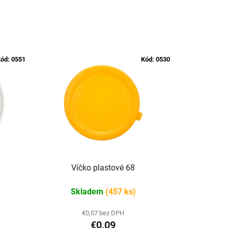
ód:
0551
Kód:
0530
Víčko plastové 68
Skladem
(457 ks)
€0,07 bez DPH
€0,09