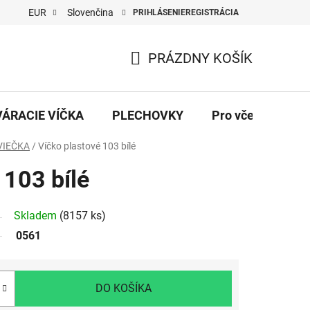
EUR
Slovenčina
PRIHLÁSENIE
REGISTRÁCIA
PRÁZDNY KOŠÍK
NÁKUPNÝ
KOŠÍK
VÁRACIE VÍČKA
PLECHOVKY
Pro včelaře
VIEČKA
/
Víčko plastové 103 bílé
 103 bílé
Skladem
(8157 ks)
0561
DO KOŠÍKA