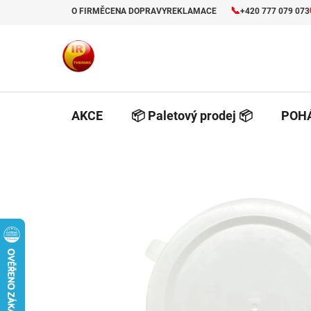
Prejsť
📞
O FIRMĚ
CENA DOPRAVY
REKLAMACE
+420 777 079 073
na
obsah
AKCE
📦 Paletový prodej 📦
POHÁ