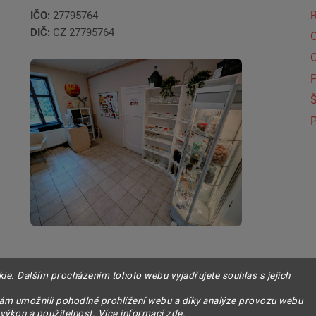
IČO:
27795764
DIČ:
CZ 27795764
Š
P
e. Dalším procházením tohoto webu vyjadřujete souhlas s jejich
.
m umožnili pohodlné prohlížení webu a díky analýze provozu webu
 výkon a použitelnost. Více informací
zde
.