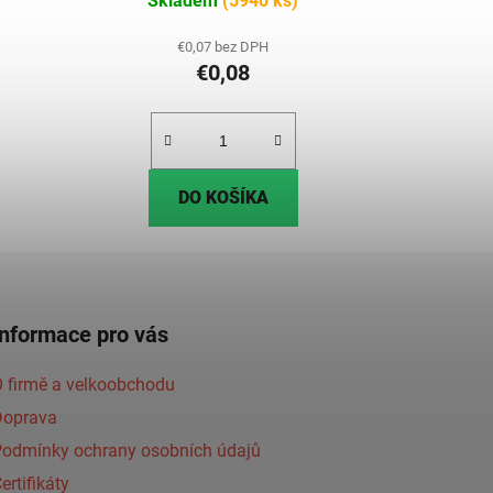
Skladem
(5940 ks)
€0,07 bez DPH
€0,08
DO KOŠÍKA
Informace pro vás
 firmě a velkoobchodu
Doprava
Podmínky ochrany osobních údajů
ertifikáty