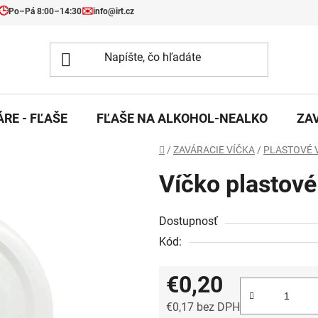
🕒
✉️
Po–Pá 8:00–14:30
info@irt.cz
RE - FĽAŠE
FĽAŠE NA ALKOHOL-NEALKO
ZA
Domov
/
ZAVÁRACIE VÍČKA
/
PLASTOVÉ 
Víčko plastové
Dostupnosť
Kód:
€0,20
€0,17 bez DPH