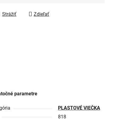
Strážiť
Zdieľať
točné parametre
gória
PLASTOVÉ VIEČKA
818