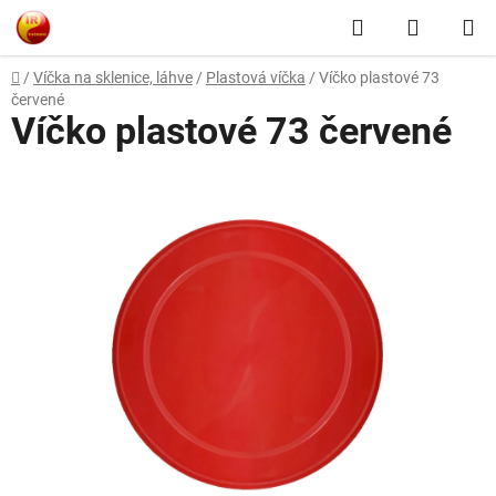
Přejít
Hledat
NÁKUP
na
obsah
KOŠÍK
Domů
/
Víčka na sklenice, láhve
/
Plastová víčka
/
Víčko plastové 73
červené
Víčko plastové 73 červené