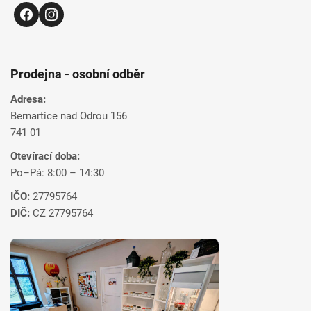
Prodejna - osobní odběr
Adresa:
Bernartice nad Odrou 156
741 01
Otevírací doba:
Po–Pá: 8:00 – 14:30
IČO:
27795764
DIČ:
CZ 27795764