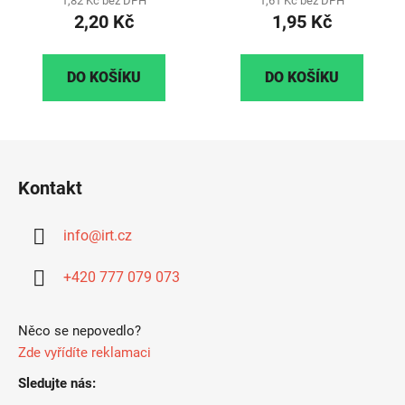
1,82 Kč bez DPH
1,61 Kč bez DPH
2,20 Kč
1,95 Kč
DO KOŠÍKU
DO KOŠÍKU
Z
á
Kontakt
p
a
info
@
irt.cz
t
í
+420 777 079 073
Něco se nepovedlo?
Zde vyřídíte reklamaci
Sledujte nás: