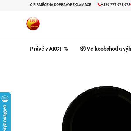
Přejít
📞
O FIRMĚ
CENA DOPRAVY
REKLAMACE
+420 777 079 073
na
obsah
Právě v AKCI -%
📦 Velkoobchod a výh