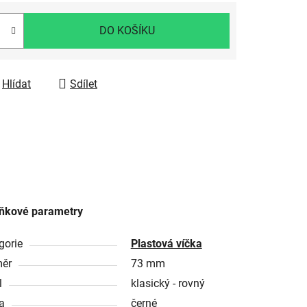
DO KOŠÍKU
Hlídat
Sdílet
ňkové parametry
gorie
Plastová víčka
ěr
73 mm
l
klasický - rovný
a
černé