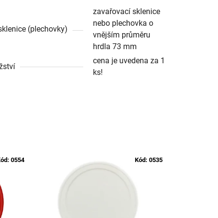
zavařovací sklenice
nebo plechovka o
sklenice (plechovky)
vnějším průměru
hrdla 73 mm
cena je uvedena za 1
ství
ks!
ód:
0554
Kód:
0535