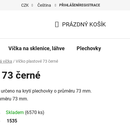
CZK
Čeština
PŘIHLÁŠENÍ
REGISTRACE
PRÁZDNÝ KOŠÍK
NÁKUPNÍ
KOŠÍK
Víčka na sklenice, láhve
Plechovky
Pro vč
á víčka
/
Víčko plastové 73 černé
 73 černé
 určeno na krytí plechovky o průměru 73 mm.
růměru 73 mm.
Skladem
(6570 ks)
1535