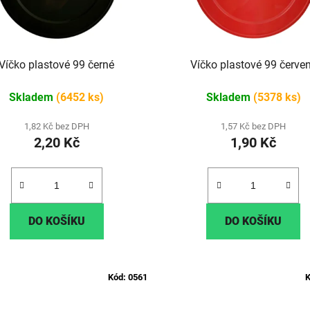
Víčko plastové 99 černé
Víčko plastové 99 čer
Skladem
(6452 ks)
Skladem
(5378 ks)
1,82 Kč bez DPH
1,57 Kč bez DPH
2,20 Kč
1,90 Kč
DO KOŠÍKU
DO KOŠÍKU
Kód:
0561
K