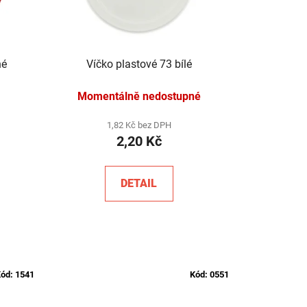
vené
Víčko plastové 73 bílé
Momentálně nedostupné
1,82 Kč bez DPH
2,20 Kč
DETAIL
ód:
1541
Kód:
0551