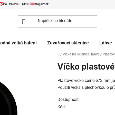
🕒
✉️
Po–Pá 8:00–14:30
info@irt.cz
odná velká balení
Zavařovací sklenice
Láhve
Domů
/
Víčka na sklenice, láhve
/
Plastov
Víčko plastové
Plastové víčko černé ø73 mm je
Použití víčka s plechovkou o p
Dostupnost
Kód: