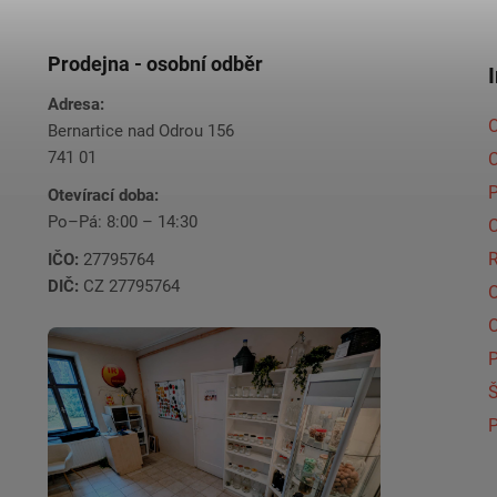
Prodejna - osobní odběr
Adresa:
O
Bernartice nad Odrou 156
741 01
C
Otevírací doba:
Po–Pá: 8:00 – 14:30
C
IČO:
27795764
DIČ:
CZ 27795764
Š
P