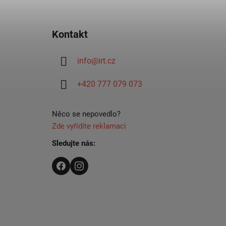
Z
á
Kontakt
p
a
info
@
irt.cz
t
í
+420 777 079 073
Něco se nepovedlo?
Zde vyřídíte reklamaci
Sledujte nás: