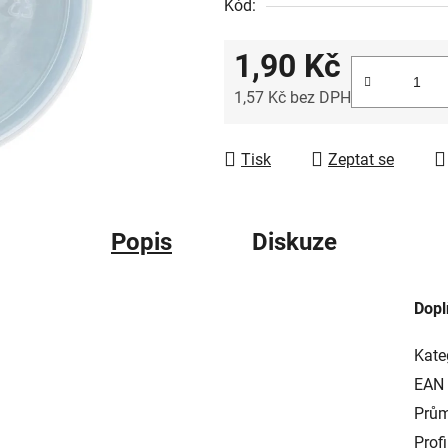
Kód:
1,90 Kč
1,57 Kč bez DPH
Měrná cena:
Tisk
Zeptat se
Popis
Diskuze
Dopl
Kate
EAN
Prům
Profi