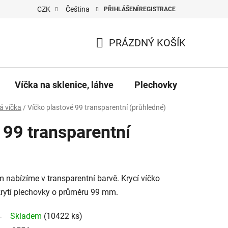
CZK
Čeština
PŘIHLÁŠENÍ
REGISTRACE
PRÁZDNÝ KOŠÍK
NÁKUPNÍ
KOŠÍK
Víčka na sklenice, láhve
Plechovky
Pro vč
á víčka
/
Víčko plastové 99 transparentní (průhledné)
 99 transparentní
 nabízíme v transparentní barvě. Krycí víčko
krytí plechovky o průměru 99 mm.
Skladem
(10422 ks)