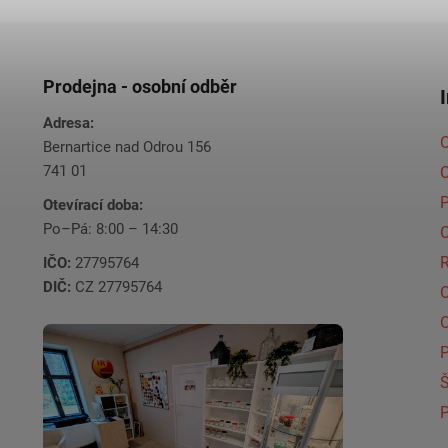
Prodejna - osobní odběr
Adresa:
O
Bernartice nad Odrou 156
741 01
C
Otevírací doba:
Po–Pá: 8:00 – 14:30
C
IČO:
27795764
DIČ:
CZ 27795764
Š
P