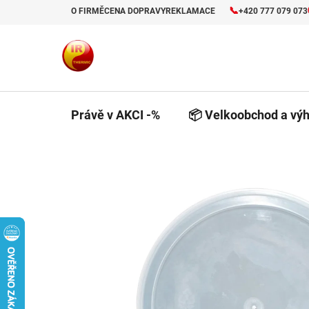
Přejít
📞
O FIRMĚ
CENA DOPRAVY
REKLAMACE
+420 777 079 073
na
obsah
Právě v AKCI -%
📦 Velkoobchod a výh