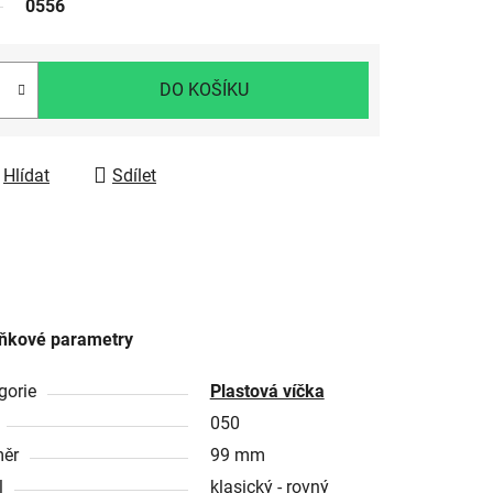
0556
DO KOŠÍKU
Hlídat
Sdílet
ňkové parametry
gorie
Plastová víčka
050
ěr
99 mm
l
klasický - rovný