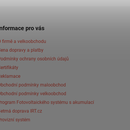
Informace pro vás
 firmě a velkoobchodu
ena dopravy a platby
Podmínky ochrany osobních údajů
ertifikáty
Reklamace
Obchodní podmínky maloobchod
Obchodní podmínky velkoobchod
Program Fotovoltaického systému s akumulací
etrná doprava IRT.cz
rovizní systém