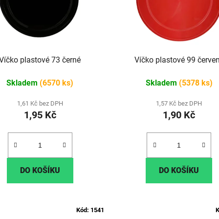
Víčko plastové 73 černé
Víčko plastové 99 čer
Skladem
(6570 ks)
Skladem
(5378 ks)
1,61 Kč bez DPH
1,57 Kč bez DPH
1,95 Kč
1,90 Kč
DO KOŠÍKU
DO KOŠÍKU
Kód:
1541
K