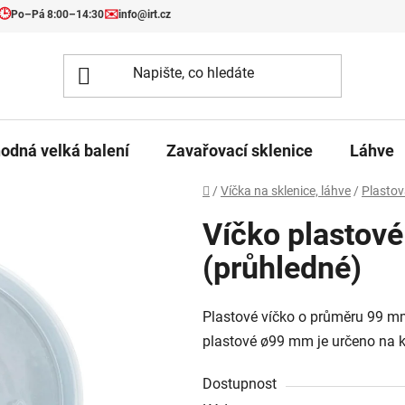
🕒
✉️
Po–Pá 8:00–14:30
info@irt.cz
odná velká balení
Zavařovací sklenice
Láhve
Domů
/
Víčka na sklenice, láhve
/
Plastov
Víčko plastové
(průhledné)
Plastové víčko o průměru 99 mm
plastové ø99 mm je určeno na 
Dostupnost