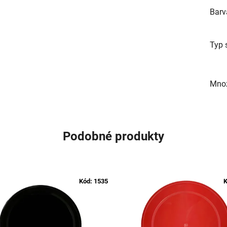
Barv
Typ 
Množ
Podobné produkty
Kód:
1535
K