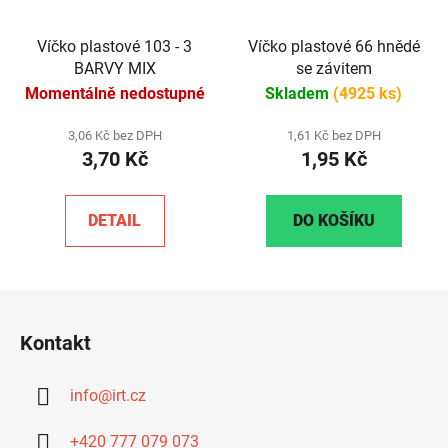
Víčko plastové 103 - 3
Víčko plastové 66 hnědé
BARVY MIX
se závitem
Momentálně nedostupné
Skladem
(4925 ks)
3,06 Kč bez DPH
1,61 Kč bez DPH
3,70 Kč
1,95 Kč
DETAIL
DO KOŠÍKU
Z
á
Kontakt
p
a
info
@
irt.cz
t
í
+420 777 079 073