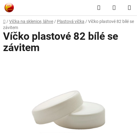
Přejít
Hledat
NÁKUP
na
obsah
KOŠÍK
Domů
/
Víčka na sklenice, láhve
/
Plastová víčka
/
Víčko plastové 82 bílé se
závitem
Víčko plastové 82 bílé se
závitem