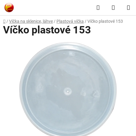
Přejít
Hledat
NÁKUP
na
obsah
KOŠÍK
Domů
/
Víčka na sklenice, láhve
/
Plastová víčka
/
Víčko plastové 153
Víčko plastové 153