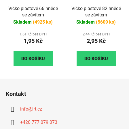
Víčko plastové 66 hnědé
Víčko plastové 82 hnědé
se závitem
se závitem
Skladem
(4925 ks)
Skladem
(5609 ks)
1,61 Kč bez DPH
2,44 Kč bez DPH
1,95 Kč
2,95 Kč
DO KOŠÍKU
DO KOŠÍKU
Z
á
Kontakt
p
a
info
@
irt.cz
t
í
+420 777 079 073