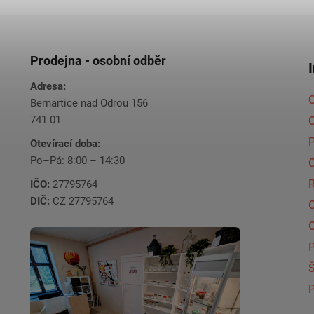
Prodejna - osobní odběr
Adresa:
O
Bernartice nad Odrou 156
741 01
C
Otevírací doba:
Po–Pá: 8:00 – 14:30
C
IČO:
27795764
DIČ:
CZ 27795764
Š
P