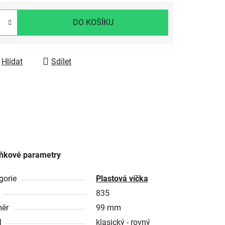
DO KOŠÍKU
Hlídat
Sdílet
ňkové parametry
gorie
Plastová víčka
835
ěr
99 mm
l
klasický - rovný