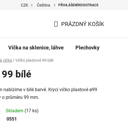
CZK
Čeština
PŘIHLÁŠENÍ
REGISTRACE
PRÁZDNÝ KOŠÍK
NÁKUPNÍ
KOŠÍK
Víčka na sklenice, láhve
Plechovky
Pro vč
á víčka
/
Víčko plastové 99 bílé
 99 bílé
 nabízíme v bílé barvě. Krycí víčko plastové ø99
ky o průměru 99 mm.
Skladem
(17 ks)
0551