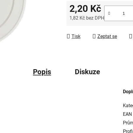
2,20 Kč
1,82 Kč bez DPH
Měrná cena:
Tisk
Zeptat se
Popis
Diskuze
Dopl
Kate
EAN
Prům
Profi