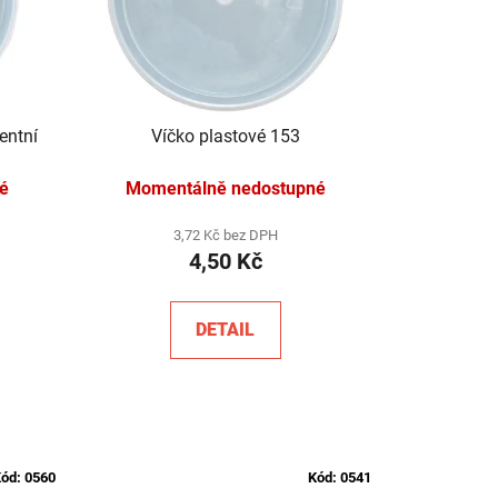
entní
Víčko plastové 153
é
Momentálně nedostupné
3,72 Kč bez DPH
4,50 Kč
DETAIL
ód:
0560
Kód:
0541