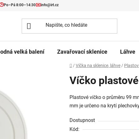
🕒
✉️
Po–Pá 8:00–14:30
info@irt.cz
odná velká balení
Zavařovací sklenice
Láhve
Domů
/
Víčka na sklenice, láhve
/
Plastov
Víčko plastové
Plastové víčko o průměru 99 mm
mm je určeno na krytí plechov
Dostupnost
Kód: