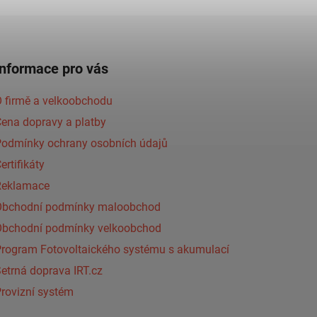
Informace pro vás
 firmě a velkoobchodu
ena dopravy a platby
Podmínky ochrany osobních údajů
ertifikáty
Reklamace
Obchodní podmínky maloobchod
Obchodní podmínky velkoobchod
Program Fotovoltaického systému s akumulací
etrná doprava IRT.cz
rovizní systém