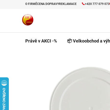
Přejít
📞
O FIRMĚ
CENA DOPRAVY
REKLAMACE
+420 777 079 073
na
obsah
Právě v AKCI -%
📦 Velkoobchod a výh