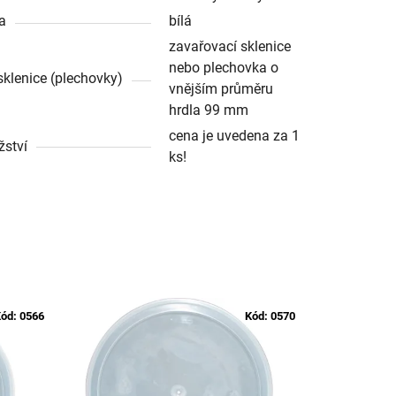
a
bílá
zavařovací sklenice
nebo plechovka o
sklenice (plechovky)
vnějším průměru
hrdla 99 mm
cena je uvedena za 1
ství
ks!
ód:
0566
Kód:
0570