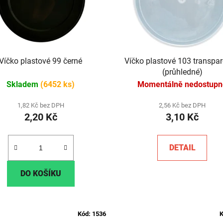
Víčko plastové 99 černé
Víčko plastové 103 transpar
(průhledné)
Skladem
(6452 ks)
Momentálně nedostupn
1,82 Kč bez DPH
2,56 Kč bez DPH
2,20 Kč
3,10 Kč
DETAIL
DO KOŠÍKU
Kód:
1536
K