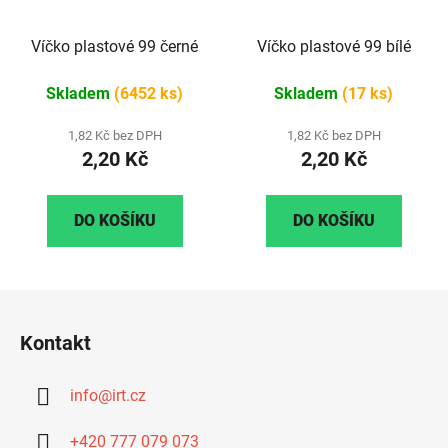
Víčko plastové 99 černé
Víčko plastové 99 bílé
Skladem
(6452 ks)
Skladem
(17 ks)
1,82 Kč bez DPH
1,82 Kč bez DPH
2,20 Kč
2,20 Kč
DO KOŠÍKU
DO KOŠÍKU
Z
á
Kontakt
p
a
info
@
irt.cz
t
í
+420 777 079 073