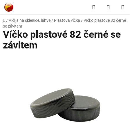
Přejít
Hledat
NÁKUP
na
obsah
KOŠÍK
Domů
/
Víčka na sklenice, láhve
/
Plastová víčka
/
Víčko plastové 82 černé
se závitem
Víčko plastové 82 černé se
závitem