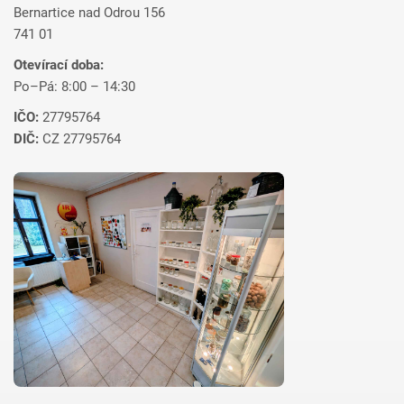
Bernartice nad Odrou 156
741 01
Otevírací doba:
Po–Pá: 8:00 – 14:30
IČO:
27795764
DIČ:
CZ 27795764