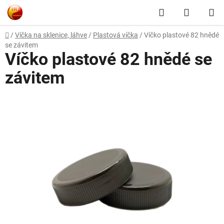
Přejít
Hledat
NÁKUP
na
obsah
KOŠÍK
Domů
/
Víčka na sklenice, láhve
/
Plastová víčka
/
Víčko plastové 82 hnědé
se závitem
Víčko plastové 82 hnědé se
závitem