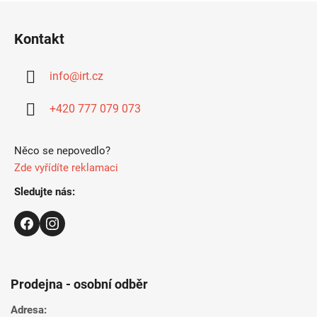
Z
á
Kontakt
p
a
info
@
irt.cz
t
í
+420 777 079 073
Něco se nepovedlo?
Zde vyřídíte reklamaci
Sledujte nás:
Prodejna - osobní odběr
Adresa: