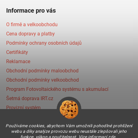
Informace pro vás
O firmě a velkoobchodu
Cena dopravy a platby
Podmínky ochrany osobních údajů
Certifikáty
Reklamace
Obchodní podmínky maloobchod
Obchodní podmínky velkoobchod
Program Fotovoltaického systému s akumulací
Šetrná doprava IRT.cz
Provizní systém
Používáme cookies, abychom Vám umožnili pohodlné prohlížení
Instagram
webu a díky analýze provozu webu neustále zlepšovali jeho
funkce, výkon a použitelnost. Více informací
zde
.